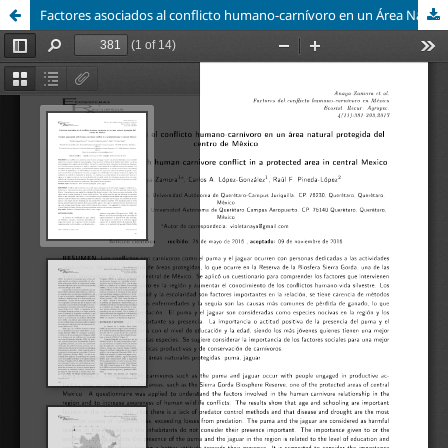
Factores asociados al conflicto humano-carnívoro en un Área Natural Protegida en el centro de México.