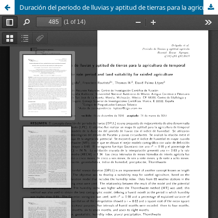
Duración del periodo de lluvias y aptitud de tierras para la agricultura de temporal