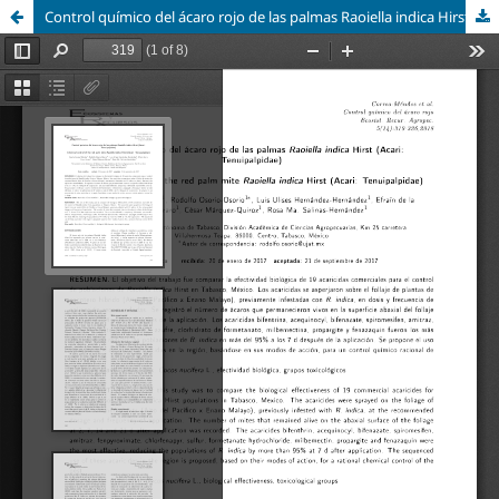
Control químico del ácaro rojo de las palmas Raoiella indica Hirst (Acari: Tenuipalpidae)