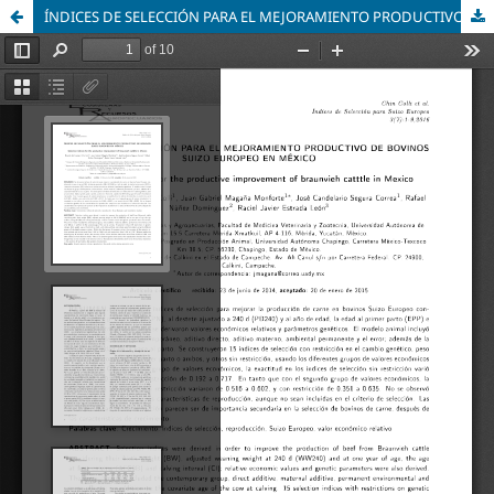
ÍNDICES DE SELECCIÓN PARA EL MEJORAMIENTO PRODUCTIVO EN BOVINOS SUIZO EUROPEO EN MÉXICO