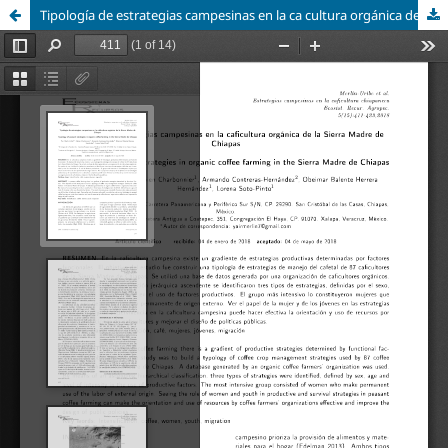
Tipología de estrategias campesinas en la ca cultura orgánica de la Sierra Madre de Chiapas