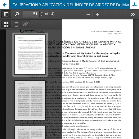
CALIBRACIÓN Y APLICACIÓN DEL ÍNDICE DE ARIDEZ DE De Martonne PARA EL ANÁLISIS DEL DÉFICIT HÍDRICO COMO ESTIMADOR DE LA ARIDEZ Y DESERTIFICACIÓN EN ZONAS ÁRIDAS