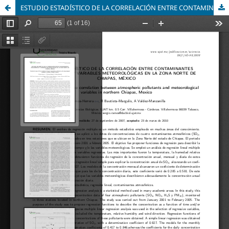
ESTUDIO ESTADÍSTICO DE LA CORRELACIÓN ENTRE CONTAMINANTES ATMOSFÉRICOS Y VARIABLES METEOROLÓGICAS EN LA ZONA NORTE DE CHIAPAS, MÉXICO