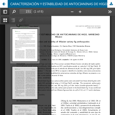
CARACTERIZACIÓN Y ESTABILIDAD DE ANTOCIANINAS DE HIGO, VARIEDAD