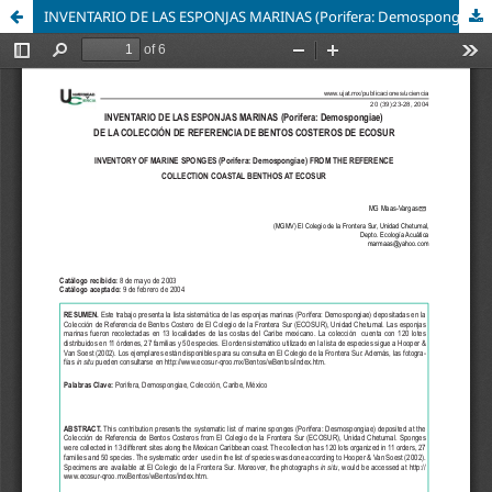
INVENTARIO DE LAS ESPONJAS MARINAS (Porifera: Demospongiae) DE LA COLECCIÓN DE REFERENCIA DE BENTOS COSTEROS DE ECOSUR