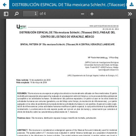
DISTRIBUCIÓN ESPACIAL DE Tilia mexicana Schlecht. (Tiliaceae) EN EL PAISAJE DEL CENTRO DEL ESTADO DE VERACRUZ, MÉXICO