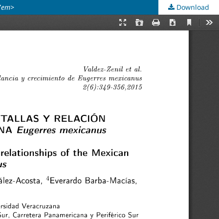
7em>
Download