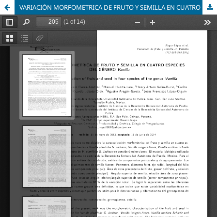
VARIACIÓN MORFOMETRICA DE FRUTO Y SEMILLA EN CUATRO ESPECIES DEL GÉNERO Vanilla