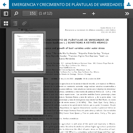
EMERGENCIA Y CRECIMIENTO DE PLÁNTULAS DE VARIEDADES DE ALBAHACA (Ocimum basilicum L.) SOMETIDAS A ESTRÉS HÍDRICO