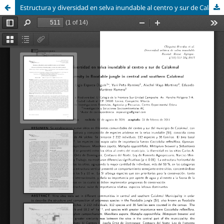
Estructura y diversidad en selva inundable al centro y sur de Calakmul