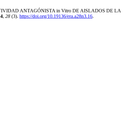
nzo, O. ACTIVIDAD ANTAGÓNISTA in Vitro DE AISLADOS DE LA
14
,
28
(3).
https://doi.org/10.19136/era.a28n3.16
.