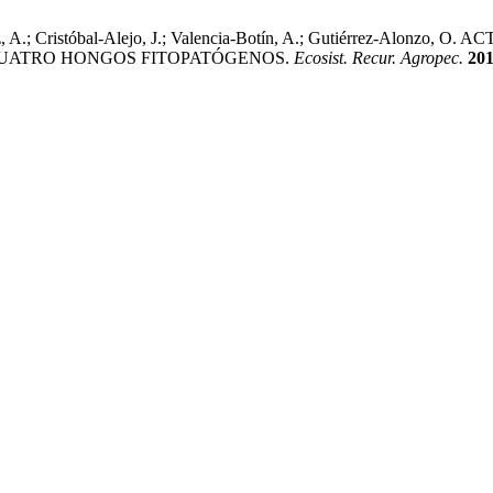
írez, A.; Cristóbal-Alejo, J.; Valencia-Botín, A.; Gutiérrez-Alo
 CUATRO HONGOS FITOPATÓGENOS.
Ecosist. Recur. Agropec.
20