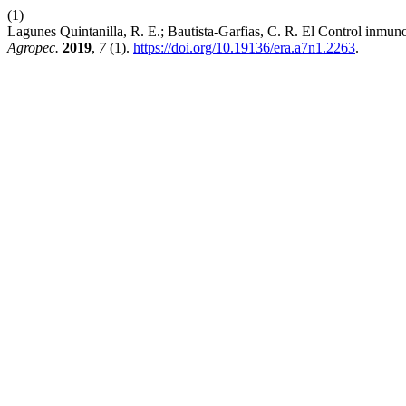
(1)
Lagunes Quintanilla, R. E.; Bautista-Garfias, C. R. El Control inm
Agropec.
2019
,
7
(1).
https://doi.org/10.19136/era.a7n1.2263
.