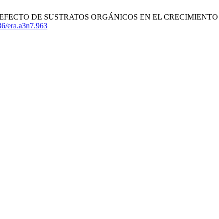
 FH, et al. EFECTO DE SUSTRATOS ORGÁNICOS EN EL CRECIMI
6/era.a3n7.963