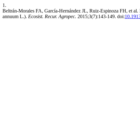
1.
Beltrán-Morales FA, García-Hernández JL, Ruiz-Espinoza
annuum L.).
Ecosist. Recur. Agropec.
2015;3(7):143-149. doi:
10.1913