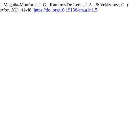
era, W., Magaña-Monforte, J. G., Ramírez-De León, J. A., & Vel
arios
,
1
(1), 41-48.
https://doi.org/10.19136/era.a1n1.5