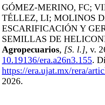
GÓMEZ-MERINO, FC; VI
TÉLLEZ, LI; MOLINOS DA
ESCARIFICACIÓN Y GERM
SEMILLAS DE HELICON
Agropecuarios
,
[S. l.]
, v. 
10.19136/era.a26n3.155
. D
https://era.ujat.mx/rera/art
2026.