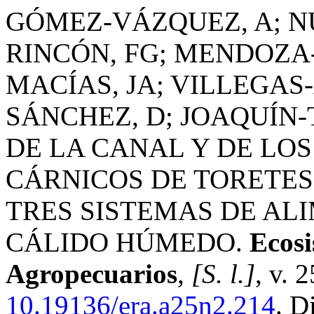
GÓMEZ-VÁZQUEZ, A; NÚ
RINCÓN, FG; MENDOZA
MACÍAS, JA; VILLEGAS
SÁNCHEZ, D; JOAQUÍN-
DE LA CANAL Y DE LO
CÁRNICOS DE TORETES
TRES SISTEMAS DE AL
CÁLIDO HÚMEDO.
Ecosi
Agropecuarios
,
[S. l.]
, v. 
10.19136/era.a25n2.214
. D