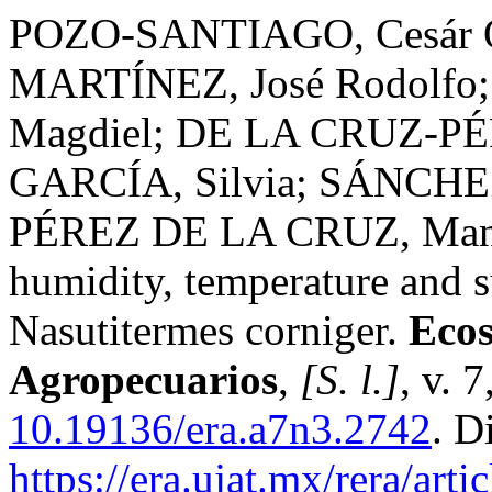
POZO-SANTIAGO, Cesár 
MARTÍNEZ, José Rodolf
Magdiel; DE LA CRUZ-PÉ
GARCÍA, Silvia; SÁNCHE
PÉREZ DE LA CRUZ, Manuel
humidity, temperature and su
Nasutitermes corniger.
Ecos
Agropecuarios
,
[S. l.]
, v. 
10.19136/era.a7n3.2742
. D
https://era.ujat.mx/rera/art