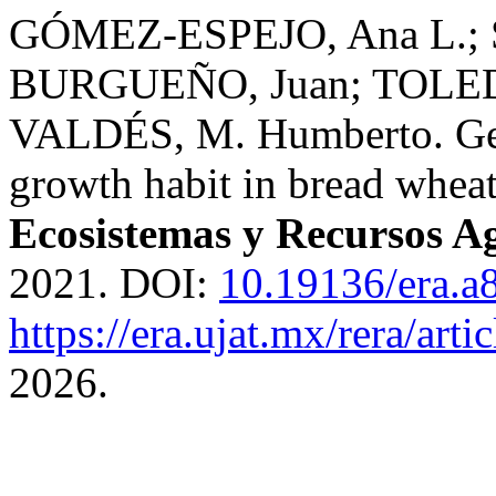
GÓMEZ-ESPEJO, Ana L.; S
BURGUEÑO, Juan; TOLEDO
VALDÉS, M. Humberto. Gen
growth habit in bread wheat
Ecosistemas y Recursos A
2021. DOI:
10.19136/era.a
https://era.ujat.mx/rera/art
2026.