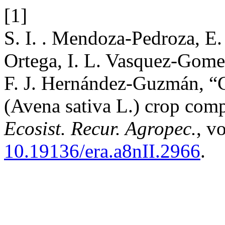
[1]
S. I. . Mendoza-Pedroza, E
Ortega, I. L. Vasquez-Gomez
F. J. Hernández-Guzmán, “C
(Avena sativa L.) crop com
Ecosist. Recur. Agropec.
, v
10.19136/era.a8nII.2966
.