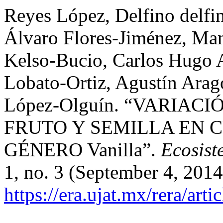
Reyes López, Delfino del
Álvaro Flores-Jiménez, Man
Kelso-Bucio, Carlos Hugo 
Lobato-Ortiz, Agustín Arag
López-Olguín. “VARIA
FRUTO Y SEMILLA EN 
GÉNERO Vanilla”.
Ecosist
1, no. 3 (September 4, 2014
https://era.ujat.mx/rera/art