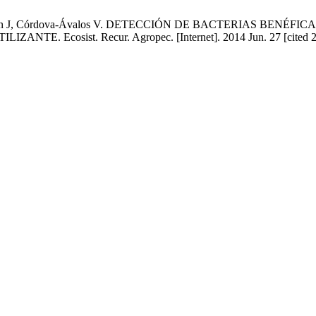
ador-Olán J, Córdova-Ávalos V. DETECCIÓN DE BACTERIAS BENÉ
 Ecosist. Recur. Agropec. [Internet]. 2014 Jun. 27 [cited 2026