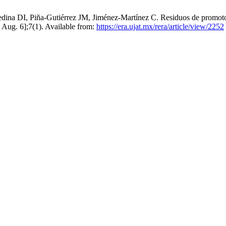
na DI, Piña-Gutiérrez JM, Jiménez-Martínez C. Residuos de promotores
 Aug. 6];7(1). Available from:
https://era.ujat.mx/rera/article/view/2252