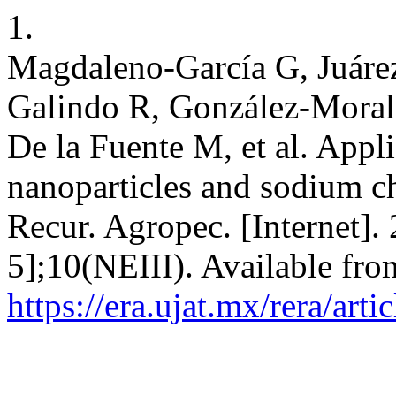
1.
Magdaleno-García G, Juáre
Galindo R, González-Moral
De la Fuente M, et al. Appli
nanoparticles and sodium chl
Recur. Agropec. [Internet].
5];10(NEIII). Available fro
https://era.ujat.mx/rera/art