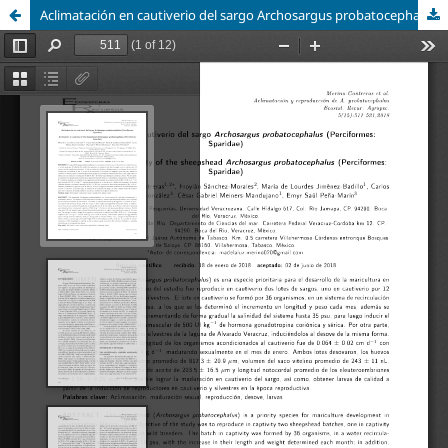
Aclimatación en cautiverio del sargo Archosargus probatocephalus (Perciformes: Sparidae)