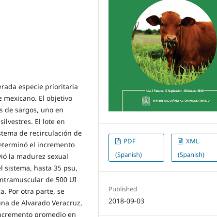
erada especie prioritaria
e mexicano. El objetivo
es de sargos, uno en
ilvestres. El lote en
stema de recirculación de
PDF
XML
determinó el incremento
(Spanish)
(Spanish)
ió la madurez sexual
l sistema, hasta 35 psu,
intramuscular de 500 UI
Published
. Por otra parte, se
2018-09-03
guna de Alvarado Veracruz,
 incremento promedio en