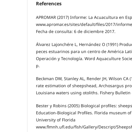
References
APROMAR (2017) Informe: La Acuacultura en Esp
www.apromar.es/sites/default/files/2017/inf
Fecha de consulta: 6 de diciembre 2017.
Álvarez Lajonchére L, Hernández O (1991) Produc
peces estuarinos para un centro de América Lati
Operación y Tecnología. Word Aquaculture Socie
p.
Beckman DW, Stanley AL, Render JH, Wilson CA 
rate estimation of sheepshead, Archosargus pr
Louisiana waters using otoliths. Fishery Bulletin 
Bester y Robins (2005) Biological profiles: sheep
Education-Biological Profiles. Florida museum of 
University of Florida
www.flmnh.ufl.edu/fish/Gallery/Descript/Sheep