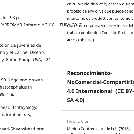
en su propio sitio web) antes y durant
proceso de envío, ya que puede condu
aña, 93 p.
intercambios productivos, así como a
orme/APROMAR_Informe_ACUICULTURA_2017
cita más temprana y más extensa del
trabajo publicado. (Consulte El efecto
acceso abierto).
ción de juveniles de
na y el Caribe: Diseño,
ty, Baton Rouge USA, 424
Reconocimiento-
(1991) Age and growth-
NoComercial-CompartirI
obatocephalus in
4.0 Internacional
(CC BY
89: 1-8.
SA 4.0)
shead. Ichthyology:
natural history,
How to Cite
shead/Sheepshead.html.
Merino Contreras, M. de la L. (2018).