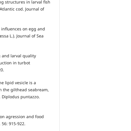
 structures in larval fish
Atlantic cod. Journal of
 influences on egg and
essa L.). Journal of Sea
 and larval quality
uction in turbot
0.
e lipid vesicle is a
in the gilthead seabream,
, Diplodus puntazzo.
y on agression and food
, 56: 915-922.