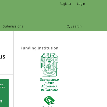
Register
Login
Submissions
Search
Funding Institution
us