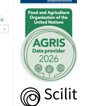
.
730