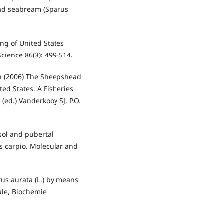
head seabream (Sparus
ng of United States
Science 86(3): 499-514.
n (2006) The Sheepshead
ted States. A Fisheries
(ed.) Vanderkooy SJ, P.O.
isol and pubertal
 carpio. Molecular and
us aurata (L.) by means
ale, Biochemie