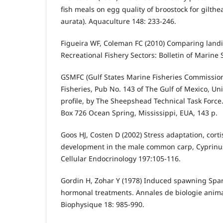
fish meals on egg quality of broostock for gilt
aurata). Aquaculture 148: 233-246.
Figueira WF, Coleman FC (2010) Comparing landi
Recreational Fishery Sectors: Bolletin of Marine 
GSMFC (Gulf States Marine Fisheries Commissio
Fisheries, Pub No. 143 of The Gulf of Mexico, Uni
profile, by The Sheepshead Technical Task Force. 
Box 726 Ocean Spring, Mississippi, EUA, 143 p.
Goos HJ, Costen D (2002) Stress adaptation, cort
development in the male common carp, Cyprinus
Cellular Endocrinology 197:105-116.
Gordin H, Zohar Y (1978) Induced spawning Spar
hormonal treatments. Annales de biologie anim
Biophysique 18: 985-990.