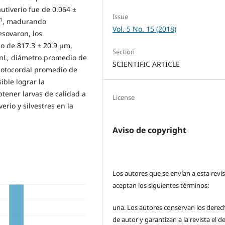
utiverio fue de 0.064 ±
Issue
-1
, madurando
Vol. 5 No. 15 (2018)
sovaron, los
o de 817.3 ± 20.9 µm,
Section
 nL, diámetro promedio de
SCIENTIFIC ARTICLE
 notocordal promedio de
ible lograr la
btener larvas de calidad a
License
erio y silvestres en la
Aviso de copyright
Los autores que se envían a esta revi
aceptan los siguientes términos:
una.
Los autores conservan los derec
de autor y garantizan a la revista el 