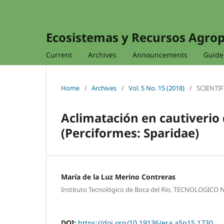
Ecosistemas y Recursos Agro
Current
Archives
Announcements
Guidel
Home
/
Archives
/
Vol. 5 No. 15 (2018)
/
SCIENTIF
Aclimatación en cautiverio
(Perciformes: Sparidae)
María de la Luz Merino Contreras
Instituto Tecnológico de Boca del Río, TECNOLOGIC
DOI:
https://doi.org/10.19136/era.a5n15.1730