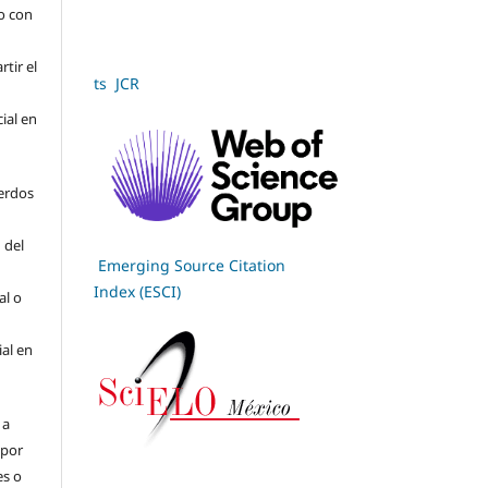
jo con
tir el
ts JCR
cial en
erdos
 del
Emerging Source Citation
Index (ESCI)
al o
ial en
 a
(por
es o