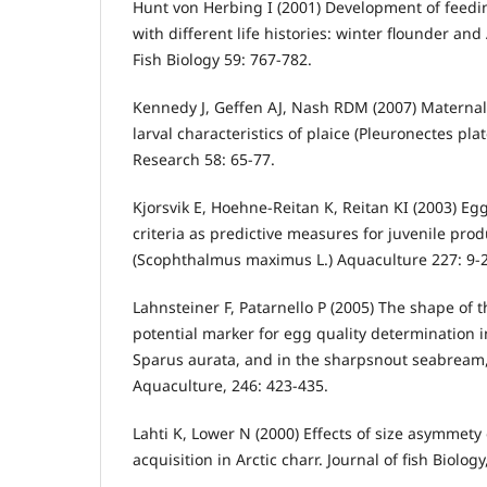
Hunt von Herbing I (2001) Development of feeding
with different life histories: winter flounder and 
Fish Biology 59: 767-782.
Kennedy J, Geffen AJ, Nash RDM (2007) Maternal
larval characteristics of plaice (Pleuronectes plat
Research 58: 65-77.
Kjorsvik E, Hoehne-Reitan K, Reitan KI (2003) Egg
criteria as predictive measures for juvenile prod
(Scophthalmus maximus L.) Aquaculture 227: 9-2
Lahnsteiner F, Patarnello P (2005) The shape of th
potential marker for egg quality determination 
Sparus aurata, and in the sharpsnout seabream
Aquaculture, 246: 423-435.
Lahti K, Lower N (2000) Effects of size asymmet
acquisition in Arctic charr. Journal of fish Biology