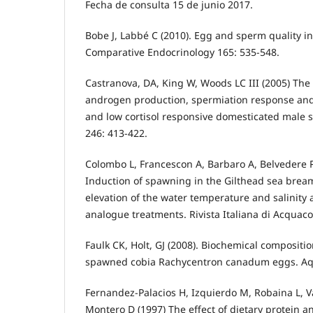
Fecha de consulta 15 de junio 2017.
Bobe J, Labbé C (2010). Egg and sperm quality in
Comparative Endocrinology 165: 535-548.
Castranova, DA, King W, Woods LC III (2005) The 
androgen production, spermiation response and
and low cortisol responsive domesticated male s
246: 413-422.
Colombo L, Francescon A, Barbaro A, Belvedere P,
Induction of spawning in the Gilthead sea bream
elevation of the water temperature and salinit
analogue treatments. Rivista Italiana di Acquaco
Faulk CK, Holt, GJ (2008). Biochemical compositio
spawned cobia Rachycentron canadum eggs. Aqu
Fernandez-Palacios H, Izquierdo M, Robaina L, Va
Montero D (1997) The effect of dietary protein a