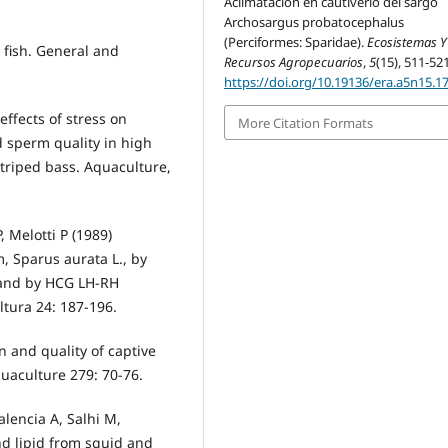
Aclimatación en cautiverio del sargo
Archosargus probatocephalus
(Perciformes: Sparidae).
Ecosistemas Y
 fish. General and
Recursos Agropecuarios
,
5
(15), 511-521
https://doi.org/10.19136/era.a5n15.1
effects of stress on
More Citation Formats
 sperm quality in high
triped bass. Aquaculture,
 Melotti P (1989)
, Sparus aurata L., by
y and by HCG LH-RH
ltura 24: 187-196.
n and quality of captive
aculture 279: 70-76.
lencia A, Salhi M,
nd lipid from squid and