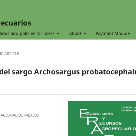
pecuarios
ines and policies for users
About
Payment Module
IC ARTICLE
 del sargo Archosargus probatocephal
O NACIONAL DE MÉXICO