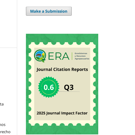
Make a Submission
sta
hos
derecho