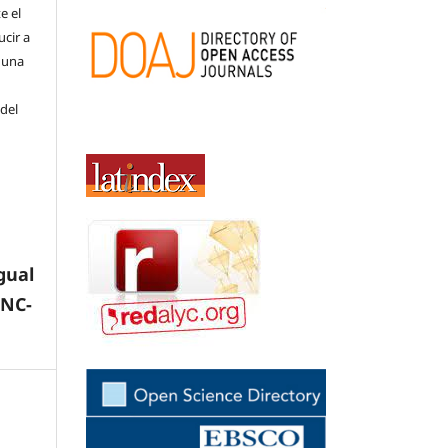
e el
cir a
 una
 del
gual
-NC-