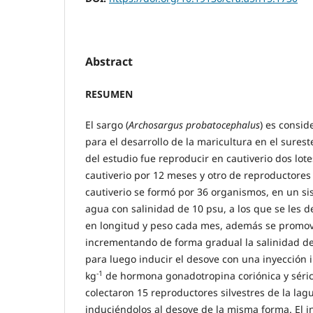
Abstract
RESUMEN
El sargo (
Archosargus probatocephalus
) es consid
para el desarrollo de la maricultura en el surest
del estudio fue reproducir en cautiverio dos lot
cautiverio por 12 meses y otro de reproductores s
cautiverio se formó por 36 organismos, en un si
agua con salinidad de 10 psu, a los que se les 
en longitud y peso cada mes, además se promov
incrementando de forma gradual la salinidad de
para luego inducir el desove con una inyección 
-1
kg
de hormona gonadotropina coriónica y sérica
colectaron 15 reproductores silvestres de la la
induciéndolos al desove de la misma forma. El