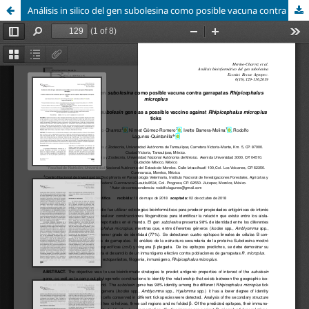
Análisis in silico del gen subolesina como posible vacuna contra garrapatas Rhipicephalus microplus