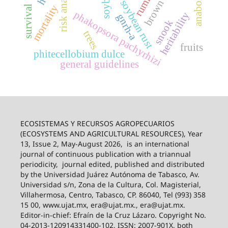
brown swiss
risk analysis
soybean
soybean rust
mortality
survival
phakopsora pachyrhizi
heritability
gnrh-a
snook
trees
fruits
phitecellobium dulce
general guidelines
ECOSISTEMAS Y RECURSOS AGROPECUARIOS
(ECOSYSTEMS AND AGRICULTURAL RESOURCES), Year
13, Issue 2, May-August 2026,
is an international
journal of continuous publication with a triannual
periodicity,
journal edited, published and distributed
by the Universidad Juárez Autónoma de Tabasco, Av.
Universidad s/n, Zona de la Cultura, Col. Magisterial,
Villahermosa, Centro, Tabasco, CP. 86040, Tel (993) 358
15 00, www.ujat.mx, era@ujat.mx., era@ujat.mx.
Editor-in-chief: Efraín de la Cruz Lázaro. Copyright No.
04-2013-120914331400-102, ISSN: 2007-901X, both