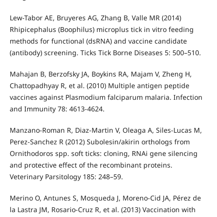
Lew-Tabor AE, Bruyeres AG, Zhang B, Valle MR (2014)
Rhipicephalus (Boophilus) microplus tick in vitro feeding
methods for functional (dsRNA) and vaccine candidate
(antibody) screening. Ticks Tick Borne Diseases 5: 500–510.
Mahajan B, Berzofsky JA, Boykins RA, Majam V, Zheng H,
Chattopadhyay R, et al. (2010) Multiple antigen peptide
vaccines against Plasmodium falciparum malaria. Infection
and Immunity 78: 4613-4624.
Manzano-Roman R, Diaz-Martin V, Oleaga A, Siles-Lucas M,
Perez-Sanchez R (2012) Subolesin/akirin orthologs from
Ornithodoros spp. soft ticks: cloning, RNAi gene silencing
and protective effect of the recombinant proteins.
Veterinary Parsitology 185: 248–59.
Merino O, Antunes S, Mosqueda J, Moreno-Cid JA, Pérez de
la Lastra JM, Rosario-Cruz R, et al. (2013) Vaccination with