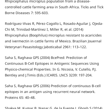
Rhipicephalus microplus population from a disease-
controlled cattle farming area in South Africa. Ticks and Tick
Borne Diseases 7: 595-603.
Rodríguez-Vivas R, Pérez-Cogollo L, Rosado-Aguilar J, Ojeda-
Chi M, Trinidad-Martínez I, Miller R, et al. (2014)
Rhipicephalus (Boophilus) microplus resistant to acaricides
and ivermectin in cattle farms of Mexico. Brazilian Jouernal
Veterynari Pasasitology Jaboticabal 2961: 113–122.
Saha S, Raghava GPS (2004) BcePred: Prediction of
Continuous B-Cell Epitopes in Antigenic Sequences Using
Physico-chemical Properties. In G. Nicosia, V. Cutello, P.J.
Bentley and J.Timis (Eds.) ICARIS. LNCS 3239: 197-204.
Saha S, Raghava GPS (2006) Prediction of continuous B-cell
epitopes in an antigen using recurrent neural network.
Proteins 65: 40–48.
Shakya M, Kumar B, Nagar G, de la Fuente J, Ghosh S (2014)