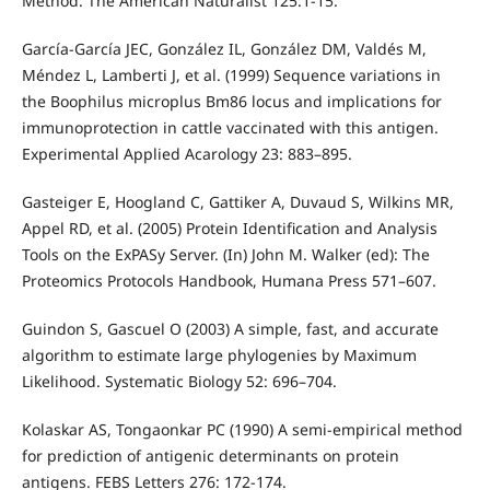
Method. The American Naturalist 125:1-15.
García-García JEC, González IL, González DM, Valdés M,
Méndez L, Lamberti J, et al. (1999) Sequence variations in
the Boophilus microplus Bm86 locus and implications for
immunoprotection in cattle vaccinated with this antigen.
Experimental Applied Acarology 23: 883–895.
Gasteiger E, Hoogland C, Gattiker A, Duvaud S, Wilkins MR,
Appel RD, et al. (2005) Protein Identification and Analysis
Tools on the ExPASy Server. (In) John M. Walker (ed): The
Proteomics Protocols Handbook, Humana Press 571–607.
Guindon S, Gascuel O (2003) A simple, fast, and accurate
algorithm to estimate large phylogenies by Maximum
Likelihood. Systematic Biology 52: 696–704.
Kolaskar AS, Tongaonkar PC (1990) A semi-empirical method
for prediction of antigenic determinants on protein
antigens. FEBS Letters 276: 172-174.