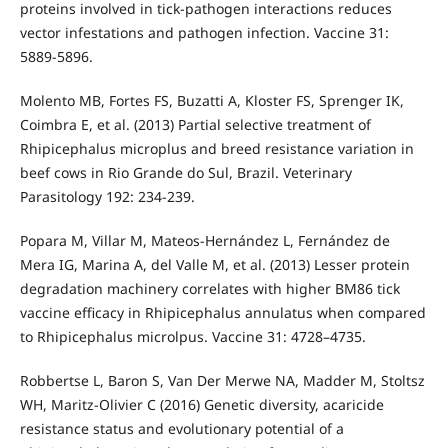
proteins involved in tick-pathogen interactions reduces
vector infestations and pathogen infection. Vaccine 31:
5889-5896.
Molento MB, Fortes FS, Buzatti A, Kloster FS, Sprenger IK,
Coimbra E, et al. (2013) Partial selective treatment of
Rhipicephalus microplus and breed resistance variation in
beef cows in Rio Grande do Sul, Brazil. Veterinary
Parasitology 192: 234-239.
Popara M, Villar M, Mateos-Hernández L, Fernández de
Mera IG, Marina A, del Valle M, et al. (2013) Lesser protein
degradation machinery correlates with higher BM86 tick
vaccine efficacy in Rhipicephalus annulatus when compared
to Rhipicephalus microlpus. Vaccine 31: 4728–4735.
Robbertse L, Baron S, Van Der Merwe NA, Madder M, Stoltsz
WH, Maritz-Olivier C (2016) Genetic diversity, acaricide
resistance status and evolutionary potential of a