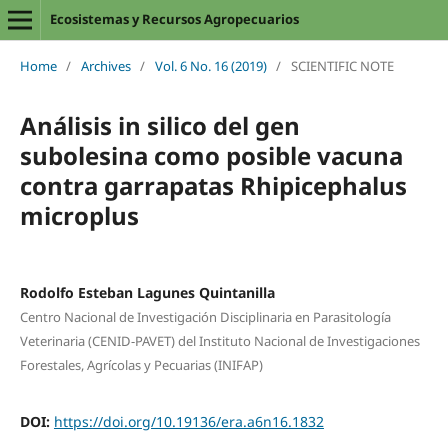
Ecosistemas y Recursos Agropecuarios
Home
/
Archives
/
Vol. 6 No. 16 (2019)
/
SCIENTIFIC NOTE
Análisis in silico del gen
subolesina como posible vacuna
contra garrapatas Rhipicephalus
microplus
Rodolfo Esteban Lagunes Quintanilla
Centro Nacional de Investigación Disciplinaria en Parasitología
Veterinaria (CENID-PAVET) del Instituto Nacional de Investigaciones
Forestales, Agrícolas y Pecuarias (INIFAP)
DOI:
https://doi.org/10.19136/era.a6n16.1832