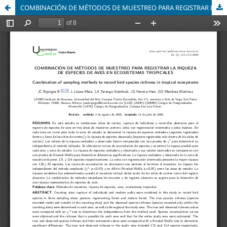
COMBINACIÓN DE MÉTODOS DE MUESTREO PARA REGISTRAR LA RIQUEZA DE ESPECIES DE AVES EN ECOSISTEMAS TROPICALES