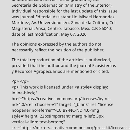
Secretaría de Gobernación (Ministry of the Interior).
Individual responsible for the last update of this issue
was journal Editorial Assistant Lic. Misael Hernández
Martínez, Av. Universidad s/n, Zona de la Cultura, Col.
Magisterial, Vhsa, Centro, Tabasco, Mex. C.P. 86040;
date of last modification, May 07, 2026.
The opinions expressed by the authors do not
necessarily reflect the position of the publisher.
The total reproduction of the articles is authorized,
provided that the author and the journal Ecosistemas
y Recursos Agropecuarios are mentioned or cited.
<p> </p>
<p> This work is licensed under <a style="display:
inline-block;"
href="https://creativecommons.org/licenses/by-nc-
nd/4.0/?ref=chooser-v1" target="_blank" rel="license
noopener noreferrer">CC BY-NC-ND 4.0<img
style="height: 22px!important; margin-left: 3px;
vertical-align: text-bottom;"
src="https://mirrors.creativecommons.org/presskit/icons/cc.