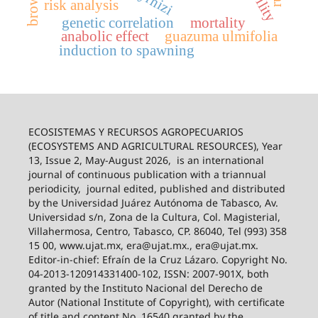
risk analysis
genetic correlation
mortality
anabolic effect
guazuma ulmifolia
induction to spawning
ECOSISTEMAS Y RECURSOS AGROPECUARIOS
(ECOSYSTEMS AND AGRICULTURAL RESOURCES), Year
13, Issue 2, May-August 2026,
is an international
journal of continuous publication with a triannual
periodicity,
journal edited, published and distributed
by the Universidad Juárez Autónoma de Tabasco, Av.
Universidad s/n, Zona de la Cultura, Col. Magisterial,
Villahermosa, Centro, Tabasco, CP. 86040, Tel (993) 358
15 00, www.ujat.mx, era@ujat.mx., era@ujat.mx.
Editor-in-chief: Efraín de la Cruz Lázaro. Copyright No.
04-2013-120914331400-102, ISSN: 2007-901X, both
granted by the Instituto Nacional del Derecho de
Autor (National Institute of Copyright), with certificate
of title and content No. 16540 granted by the