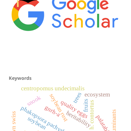
Keywords
centropomus undecimalis
trees
ecosystem
soybean rust
snook
quality eggs
fruits
h. contortus
gnrh-a
phakopsora pachyrhizi
ruminants
heritability
brown swiss
palatability
soybean