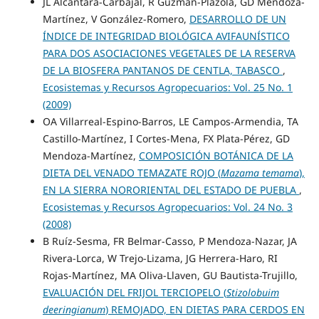
JL Alcántara-Carbajal, R Guzmán-Plazola, GD Mendoza-
Martínez, V González-Romero,
DESARROLLO DE UN
ÍNDICE DE INTEGRIDAD BIOLÓGICA AVIFAUNÍSTICO
PARA DOS ASOCIACIONES VEGETALES DE LA RESERVA
DE LA BIOSFERA PANTANOS DE CENTLA, TABASCO
,
Ecosistemas y Recursos Agropecuarios: Vol. 25 No. 1
(2009)
OA Villarreal-Espino-Barros, LE Campos-Armendia, TA
Castillo-Martínez, I Cortes-Mena, FX Plata-Pérez, GD
Mendoza-Martínez,
COMPOSICIÓN BOTÁNICA DE LA
DIETA DEL VENADO TEMAZATE ROJO (
Mazama temama
),
EN LA SIERRA NORORIENTAL DEL ESTADO DE PUEBLA
,
Ecosistemas y Recursos Agropecuarios: Vol. 24 No. 3
(2008)
B Ruíz-Sesma, FR Belmar-Casso, P Mendoza-Nazar, JA
Rivera-Lorca, W Trejo-Lizama, JG Herrera-Haro, RI
Rojas-Martínez, MA Oliva-Llaven, GU Bautista-Trujillo,
EVALUACIÓN DEL FRIJOL TERCIOPELO (
Stizolobuim
deeringianum
) REMOJADO, EN DIETAS PARA CERDOS EN