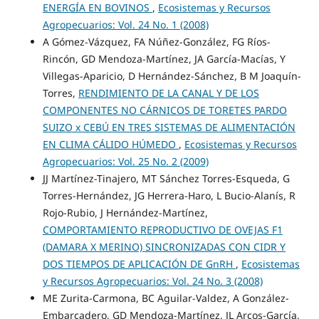
ENERGÍA EN BOVINOS
,
Ecosistemas y Recursos
Agropecuarios: Vol. 24 No. 1 (2008)
A Gómez-Vázquez, FA Núñez-González, FG Ríos-
Rincón, GD Mendoza-Martínez, JA García-Macías, Y
Villegas-Aparicio, D Hernández-Sánchez, B M Joaquín-
Torres,
RENDIMIENTO DE LA CANAL Y DE LOS
COMPONENTES NO CÁRNICOS DE TORETES PARDO
SUIZO x CEBÚ EN TRES SISTEMAS DE ALIMENTACIÓN
EN CLIMA CÁLIDO HÚMEDO
,
Ecosistemas y Recursos
Agropecuarios: Vol. 25 No. 2 (2009)
JJ Martínez-Tinajero, MT Sánchez Torres-Esqueda, G
Torres-Hernández, JG Herrera-Haro, L Bucio-Alanís, R
Rojo-Rubio, J Hernández-Martínez,
COMPORTAMIENTO REPRODUCTIVO DE OVEJAS F1
(DAMARA X MERINO) SINCRONIZADAS CON CIDR Y
DOS TIEMPOS DE APLICACIÓN DE GnRH
,
Ecosistemas
y Recursos Agropecuarios: Vol. 24 No. 3 (2008)
ME Zurita-Carmona, BC Aguilar-Valdez, A González-
Embarcadero, GD Mendoza-Martínez, JL Arcos-García,