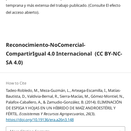
temprana y más extensa del trabajo publicado. (Consulte El efecto
del acceso abierto).
Reconocimiento-NoComercial-
CompartirIgual 4.0 Internacional
(CC BY-NC-
SA 4.0)
How to Cite
Tadeo-Robledo, M., Meza-Guzmán, L., Arteaga-Escamilla, I., Matías-
Bautista, D., Valdivia-Bernal, R., Sierra-Macías, M., Gómez-Montiel, N.,
Palafox-Caballero, A., & Zamudio-González, B. (2014). ELIMINACIÓN
DE ESPIGA Y HOJAS EN UN HÍBRIDO DE MAÍZ ANDROESTÉRIL Y
FÉRTIL.
Ecosistemas Y Recursos Agropecuarios
,
26
(3).
https://doi.org/10.19136/era.a26n3.148