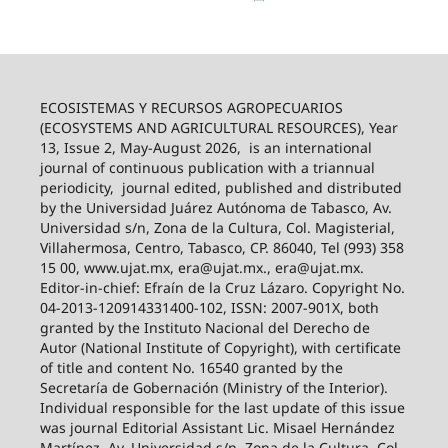
ECOSISTEMAS Y RECURSOS AGROPECUARIOS
(ECOSYSTEMS AND AGRICULTURAL RESOURCES), Year
13, Issue 2, May-August 2026,
is an international
journal of continuous publication with a triannual
periodicity,
journal edited, published and distributed
by the Universidad Juárez Autónoma de Tabasco, Av.
Universidad s/n, Zona de la Cultura, Col. Magisterial,
Villahermosa, Centro, Tabasco, CP. 86040, Tel (993) 358
15 00, www.ujat.mx, era@ujat.mx., era@ujat.mx.
Editor-in-chief: Efraín de la Cruz Lázaro. Copyright No.
04-2013-120914331400-102, ISSN: 2007-901X, both
granted by the Instituto Nacional del Derecho de
Autor (National Institute of Copyright), with certificate
of title and content No. 16540 granted by the
Secretaría de Gobernación (Ministry of the Interior).
Individual responsible for the last update of this issue
was journal Editorial Assistant Lic. Misael Hernández
Martínez, Av. Universidad s/n, Zona de la Cultura, Col.