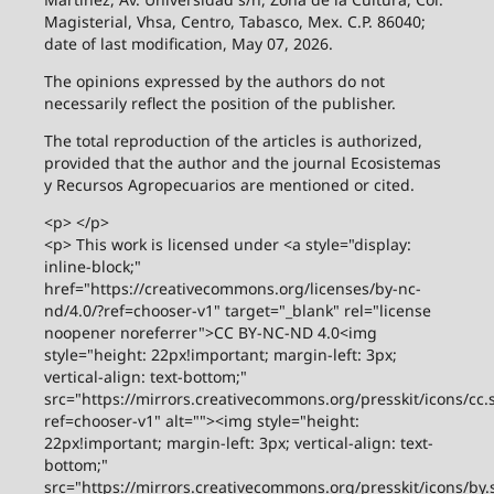
Magisterial, Vhsa, Centro, Tabasco, Mex. C.P. 86040;
date of last modification, May 07, 2026.
The opinions expressed by the authors do not
necessarily reflect the position of the publisher.
The total reproduction of the articles is authorized,
provided that the author and the journal Ecosistemas
y Recursos Agropecuarios are mentioned or cited.
<p> </p>
<p> This work is licensed under <a style="display:
inline-block;"
href="https://creativecommons.org/licenses/by-nc-
nd/4.0/?ref=chooser-v1" target="_blank" rel="license
noopener noreferrer">CC BY-NC-ND 4.0<img
style="height: 22px!important; margin-left: 3px;
vertical-align: text-bottom;"
src="https://mirrors.creativecommons.org/presskit/icons/cc.
ref=chooser-v1" alt=""><img style="height:
22px!important; margin-left: 3px; vertical-align: text-
bottom;"
src="https://mirrors.creativecommons.org/presskit/icons/by.