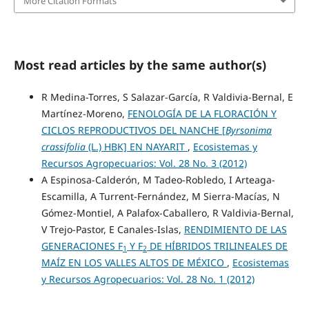
More Citation Formats
Most read articles by the same author(s)
R Medina-Torres, S Salazar-García, R Valdivia-Bernal, E
Martínez-Moreno,
FENOLOGÍA DE LA FLORACIÓN Y
CICLOS REPRODUCTIVOS DEL NANCHE [
Byrsonima
crassifolia
(L.) HBK] EN NAYARIT
,
Ecosistemas y
Recursos Agropecuarios: Vol. 28 No. 3 (2012)
A Espinosa-Calderón, M Tadeo-Robledo, I Arteaga-
Escamilla, A Turrent-Fernández, M Sierra-Macías, N
Gómez-Montiel, A Palafox-Caballero, R Valdivia-Bernal,
V Trejo-Pastor, E Canales-Islas,
RENDIMIENTO DE LAS
GENERACIONES F
Y F
DE HÍBRIDOS TRILINEALES DE
1
2
MAÍZ EN LOS VALLES ALTOS DE MÉXICO
,
Ecosistemas
y Recursos Agropecuarios: Vol. 28 No. 1 (2012)