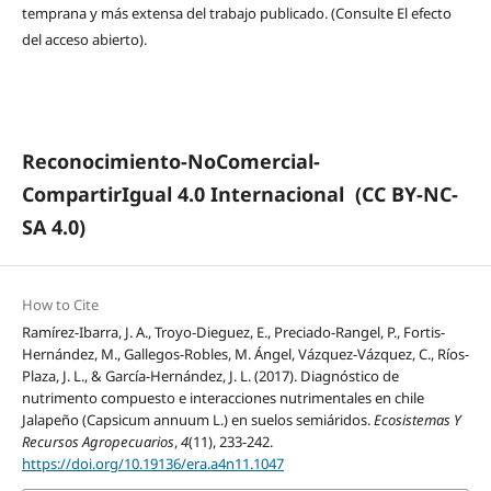
temprana y más extensa del trabajo publicado. (Consulte El efecto
del acceso abierto).
Reconocimiento-NoComercial-
CompartirIgual 4.0 Internacional
(CC BY-NC-
SA 4.0)
How to Cite
Ramírez-Ibarra, J. A., Troyo-Dieguez, E., Preciado-Rangel, P., Fortis-
Hernández, M., Gallegos-Robles, M. Ángel, Vázquez-Vázquez, C., Ríos-
Plaza, J. L., & García-Hernández, J. L. (2017). Diagnóstico de
nutrimento compuesto e interacciones nutrimentales en chile
Jalapeño (Capsicum annuum L.) en suelos semiáridos.
Ecosistemas Y
Recursos Agropecuarios
,
4
(11), 233-242.
https://doi.org/10.19136/era.a4n11.1047