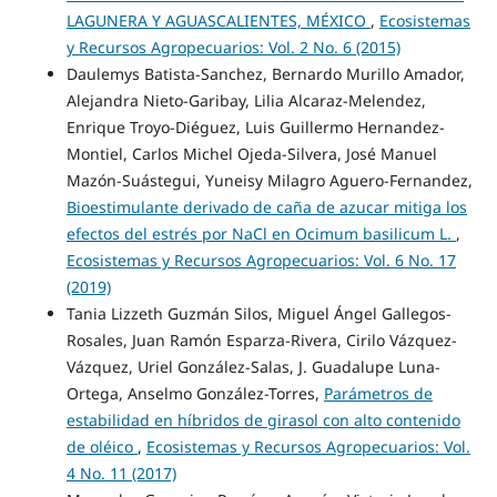
LAGUNERA Y AGUASCALIENTES, MÉXICO
,
Ecosistemas
y Recursos Agropecuarios: Vol. 2 No. 6 (2015)
Daulemys Batista-Sanchez, Bernardo Murillo Amador,
Alejandra Nieto-Garibay, Lilia Alcaraz-Melendez,
Enrique Troyo-Diéguez, Luis Guillermo Hernandez-
Montiel, Carlos Michel Ojeda-Silvera, José Manuel
Mazón-Suástegui, Yuneisy Milagro Aguero-Fernandez,
Bioestimulante derivado de caña de azucar mitiga los
efectos del estrés por NaCl en Ocimum basilicum L.
,
Ecosistemas y Recursos Agropecuarios: Vol. 6 No. 17
(2019)
Tania Lizzeth Guzmán Silos, Miguel Ángel Gallegos-
Rosales, Juan Ramón Esparza-Rivera, Cirilo Vázquez-
Vázquez, Uriel González-Salas, J. Guadalupe Luna-
Ortega, Anselmo González-Torres,
Parámetros de
estabilidad en híbridos de girasol con alto contenido
de oléico
,
Ecosistemas y Recursos Agropecuarios: Vol.
4 No. 11 (2017)