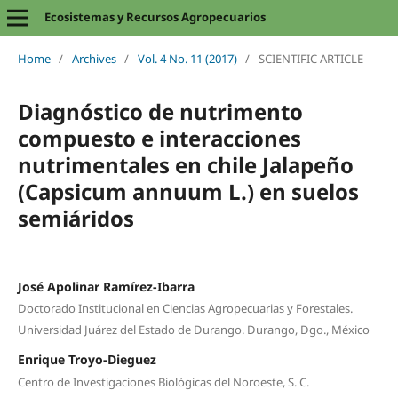
Ecosistemas y Recursos Agropecuarios
Home
/
Archives
/
Vol. 4 No. 11 (2017)
/
SCIENTIFIC ARTICLE
Diagnóstico de nutrimento
compuesto e interacciones
nutrimentales en chile Jalapeño
(Capsicum annuum L.) en suelos
semiáridos
José Apolinar Ramírez-Ibarra
Doctorado Institucional en Ciencias Agropecuarias y Forestales.
Universidad Juárez del Estado de Durango. Durango, Dgo., México
Enrique Troyo-Dieguez
Centro de Investigaciones Biológicas del Noroeste, S. C.