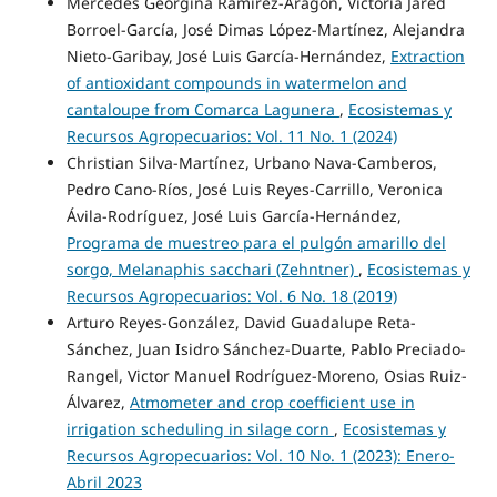
Mercedes Georgina Ramírez-Aragón, Victoria Jared
Borroel-García, José Dimas López-Martínez, Alejandra
Nieto-Garibay, José Luis García-Hernández,
Extraction
of antioxidant compounds in watermelon and
cantaloupe from Comarca Lagunera
,
Ecosistemas y
Recursos Agropecuarios: Vol. 11 No. 1 (2024)
Christian Silva-Martínez, Urbano Nava-Camberos,
Pedro Cano-Ríos, José Luis Reyes-Carrillo, Veronica
Ávila-Rodríguez, José Luis García-Hernández,
Programa de muestreo para el pulgón amarillo del
sorgo, Melanaphis sacchari (Zehntner)
,
Ecosistemas y
Recursos Agropecuarios: Vol. 6 No. 18 (2019)
Arturo Reyes-González, David Guadalupe Reta-
Sánchez, Juan Isidro Sánchez-Duarte, Pablo Preciado-
Rangel, Victor Manuel Rodríguez-Moreno, Osias Ruiz-
Álvarez,
Atmometer and crop coefficient use in
irrigation scheduling in silage corn
,
Ecosistemas y
Recursos Agropecuarios: Vol. 10 No. 1 (2023): Enero-
Abril 2023