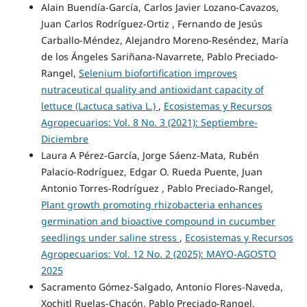
Alain Buendía-García, Carlos Javier Lozano-Cavazos,
Juan Carlos Rodríguez-Ortiz , Fernando de Jesús
Carballo-Méndez, Alejandro Moreno-Reséndez, María
de los Ángeles Sariñana-Navarrete, Pablo Preciado-
Rangel,
Selenium biofortification improves
nutraceutical quality and antioxidant capacity of
lettuce (Lactuca sativa L.)
,
Ecosistemas y Recursos
Agropecuarios: Vol. 8 No. 3 (2021): Septiembre-
Diciembre
Laura A Pérez-García, Jorge Sáenz-Mata, Rubén
Palacio-Rodríguez, Edgar O. Rueda Puente, Juan
Antonio Torres-Rodríguez , Pablo Preciado-Rangel,
Plant growth promoting rhizobacteria enhances
germination and bioactive compound in cucumber
seedlings under saline stress
,
Ecosistemas y Recursos
Agropecuarios: Vol. 12 No. 2 (2025): MAYO-AGOSTO
2025
Sacramento Gómez-Salgado, Antonio Flores-Naveda,
Xochitl Ruelas-Chacón, Pablo Preciado-Rangel,