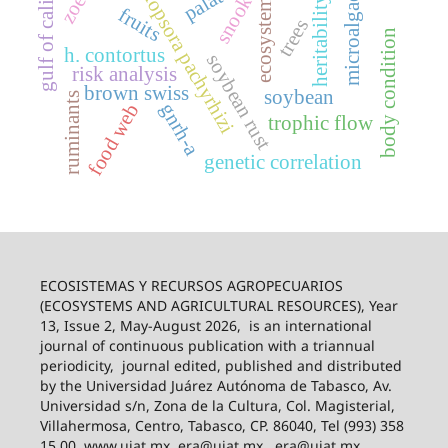
gulf of california
phakopsora pachyrhizi
snook
heritability
microalgae
ecosystem
fruits
trees
body condition
h. contortus
soybean rust
risk analysis
brown swiss
soybean
ruminants
food web
gnrh-a
trophic flow
genetic correlation
ECOSISTEMAS Y RECURSOS AGROPECUARIOS
(ECOSYSTEMS AND AGRICULTURAL RESOURCES), Year
13, Issue 2, May-August 2026,
is an international
journal of continuous publication with a triannual
periodicity,
journal edited, published and distributed
by the Universidad Juárez Autónoma de Tabasco, Av.
Universidad s/n, Zona de la Cultura, Col. Magisterial,
Villahermosa, Centro, Tabasco, CP. 86040, Tel (993) 358
15 00, www.ujat.mx, era@ujat.mx., era@ujat.mx.