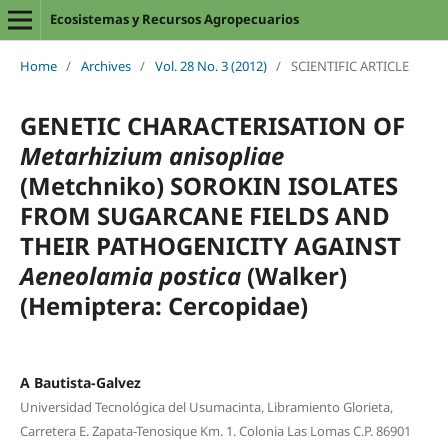
Ecosistemas y Recursos Agropecuarios
Home
/
Archives
/
Vol. 28 No. 3 (2012)
/
SCIENTIFIC ARTICLE
GENETIC CHARACTERISATION OF
Metarhizium anisopliae
(Metchniko) SOROKIN ISOLATES
FROM SUGARCANE FIELDS AND
THEIR PATHOGENICITY AGAINST
Aeneolamia postica
(Walker)
(Hemiptera: Cercopidae)
A Bautista-Galvez
Universidad Tecnológica del Usumacinta, Libramiento Glorieta,
Carretera E. Zapata-Tenosique Km. 1. Colonia Las Lomas C.P. 86901