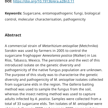
DOI:
https://doi.org/10.19136/era.a28n3.11
Keywords:
Sugarcane, entomopathogenic fungi, biological
control, molecular characterisation, pathogenicity
Abstract
A commercial strain of
Metarhizium anisopliae
(Metchniko)
Sorokin was used by farmers in 2005 to control the
sugarcane froghopper
Aeneolamia postica
(Walker) in Los
Ríos, Tabasco, Mexico. The persistence and the eect of this
introduced isolate on the genetic diversity and
pathogenicity of the native fungus population are unknown.
The purpose of this study was to characterise the genetic
diversity and pathogenicity of
M. anisopliae
isolates collected
from sugarcane elds in the region. The
Galleria
baiting
method was used to sample the fungus from the soil,
whereas the insect netting method was used to capture
adults infected by
A. postica
. Samples were collected from a
total of 33 sugarcane elds. Ten isolates of
M. anisopliae
were