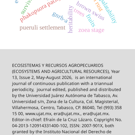
phakopsora pachyrhizi
survival
palatability
brown swiss
heritability
trees
gnrh-a
fruits
pueruli settlement
zoea stage
ECOSISTEMAS Y RECURSOS AGROPECUARIOS
(ECOSYSTEMS AND AGRICULTURAL RESOURCES), Year
13, Issue 2, May-August 2026,
is an international
journal of continuous publication with a triannual
periodicity,
journal edited, published and distributed
by the Universidad Juárez Autónoma de Tabasco, Av.
Universidad s/n, Zona de la Cultura, Col. Magisterial,
Villahermosa, Centro, Tabasco, CP. 86040, Tel (993) 358
15 00, www.ujat.mx, era@ujat.mx., era@ujat.mx.
Editor-in-chief: Efraín de la Cruz Lázaro. Copyright No.
04-2013-120914331400-102, ISSN: 2007-901X, both
granted by the Instituto Nacional del Derecho de