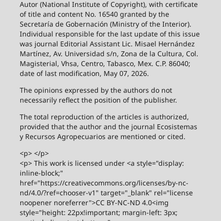
Autor (National Institute of Copyright), with certificate
of title and content No. 16540 granted by the
Secretaría de Gobernación (Ministry of the Interior).
Individual responsible for the last update of this issue
was journal Editorial Assistant Lic. Misael Hernández
Martínez, Av. Universidad s/n, Zona de la Cultura, Col.
Magisterial, Vhsa, Centro, Tabasco, Mex. C.P. 86040;
date of last modification, May 07, 2026.
The opinions expressed by the authors do not
necessarily reflect the position of the publisher.
The total reproduction of the articles is authorized,
provided that the author and the journal Ecosistemas
y Recursos Agropecuarios are mentioned or cited.
<p> </p>
<p> This work is licensed under <a style="display:
inline-block;"
href="https://creativecommons.org/licenses/by-nc-
nd/4.0/?ref=chooser-v1" target="_blank" rel="license
noopener noreferrer">CC BY-NC-ND 4.0<img
style="height: 22px!important; margin-left: 3px;