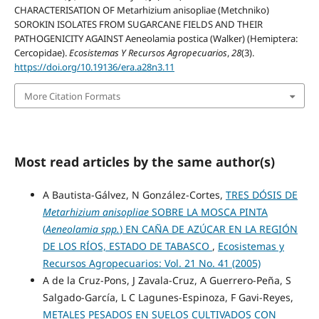
CHARACTERISATION OF Metarhizium anisopliae (Metchniko)
SOROKIN ISOLATES FROM SUGARCANE FIELDS AND THEIR
PATHOGENICITY AGAINST Aeneolamia postica (Walker) (Hemiptera:
Cercopidae).
Ecosistemas Y Recursos Agropecuarios
,
28
(3).
https://doi.org/10.19136/era.a28n3.11
More Citation Formats
Most read articles by the same author(s)
A Bautista-Gálvez, N González-Cortes,
TRES DÓSIS DE
Metarhizium anisopliae
SOBRE LA MOSCA PINTA
(
Aeneolamia spp.
) EN CAÑA DE AZÚCAR EN LA REGIÓN
DE LOS RÍOS, ESTADO DE TABASCO
,
Ecosistemas y
Recursos Agropecuarios: Vol. 21 No. 41 (2005)
A de la Cruz-Pons, J Zavala-Cruz, A Guerrero-Peña, S
Salgado-García, L C Lagunes-Espinoza, F Gavi-Reyes,
METALES PESADOS EN SUELOS CULTIVADOS CON