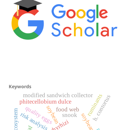
Keywords
modified sandwich collector
ruminants
h. contortus
phitecellobium dulce
soybean
quality eggs
food web
ecosystem
risk analysis
snook
soybean rust