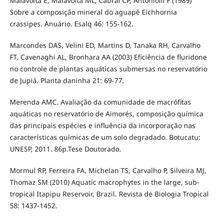
Malavolta E, Malavolta ML, Cabral CP, Antoniolli F (1989)
Sobre a composição mineral do aguapé Eichhornia
crassipes. Anuário. Esalq 46: 155-162.
Marcondes DAS, Velini ED, Martins D, Tanaka RH, Carvalho
FT, Cavenaghi AL, Bronhara AA (2003) Eficiência de fluridone
no controle de plantas aquáticas submersas no reservatório
de Jupiá. Planta daninha 21: 69-77.
Merenda AMC. Avaliação da comunidade de macrófitas
aquáticas no reservatório de Aimorés, composição química
das principais espécies e influência da incorporação nas
características químicas de um solo degradado. Botucatu:
UNESP, 2011. 86p.Tese Doutorado.
Mormul RP, Ferreira FA, Michelan TS, Carvalho P, Silveira MJ,
Thomaz SM (2010) Aquatic macrophytes in the large, sub-
tropical Itapipu Reservoir, Brazil. Revista de Biologia Tropical
58: 1437-1452.