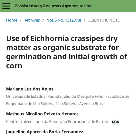
Ecosistemas y Recursos Agropecuarios
Home
/
Archives
/
Vol. 5 No. 13 (2018)
/
SCIENTIFIC NOTE
Use of Eichhornia crassipes dry
matter as organic substrate for
germination and initial growth of
corn
Mariane Luz dos Anjos
Universidade Estadual Paulista Júlio de Mesquita Filho, Faculdade de
Engenharia de Ilha Solteira, Ilha Solteira, Avenida Brasil
Matheus Nicolino Peixoto Henares
Centro Universitário da Fundação Educacional de Barretos
Jaqueline Aparecida Bória-Fernandez