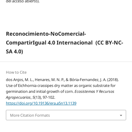
del acceso abierto).
Reconocimiento-NoComercial-
CompartirIgual 4.0 Internacional
(CC BY-NC-
SA 4.0)
How to Cite
dos Anjos, M. L., Henares, M. N. P., & Bória-Fernandez, J. A. (2018).
Use of Eichhornia crassipes dry matter as organic substrate for
germination and initial growth of corn.
Ecosistemas Y Recursos
Agropecuarios
,
5
(13), 97-102.
https://doi.org/10.19136/era.a5n13.1139
More Citation Formats