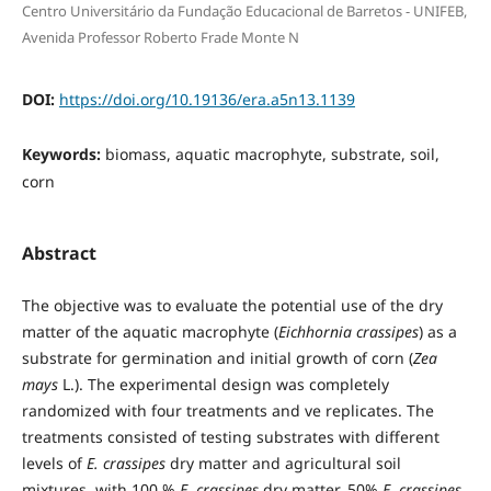
Centro Universitário da Fundação Educacional de Barretos - UNIFEB,
Avenida Professor Roberto Frade Monte N
DOI:
https://doi.org/10.19136/era.a5n13.1139
Keywords:
biomass, aquatic macrophyte, substrate, soil,
corn
Abstract
The objective was to evaluate the potential use of the dry
matter of the aquatic macrophyte (
Eichhornia crassipes
) as a
substrate for germination and initial growth of corn (
Zea
mays
L.). The experimental design was completely
randomized with four treatments and ve replicates. The
treatments consisted of testing substrates with different
levels of
E. crassipes
dry matter and agricultural soil
mixtures, with 100 %
E. crassipes
dry matter, 50%
E. crassipes