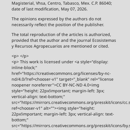
Magisterial, Vhsa, Centro, Tabasco, Mex. C.P. 86040;
date of last modification, May 07, 2026.
The opinions expressed by the authors do not
necessarily reflect the position of the publisher.
The total reproduction of the articles is authorized,
provided that the author and the journal Ecosistemas
y Recursos Agropecuarios are mentioned or cited.
<p> </p>
<p> This work is licensed under <a style="display:
inline-block;"
href="https://creativecommons.org/licenses/by-nc-
nd/4.0/?ref=chooser-v1" target="_blank" rel="license
noopener noreferrer">CC BY-NC-ND 4.0<img
style="height: 22px!important; margin-left: 3px;
vertical-align: text-bottom;"
src="https://mirrors.creativecommons.org/presskit/icons/cc.
ref=chooser-v1" alt=""><img style="height:
22px!important; margin-left: 3px; vertical-align: text-
bottom;"
src="https://mirrors.creativecommons.org/presskit/icons/by.