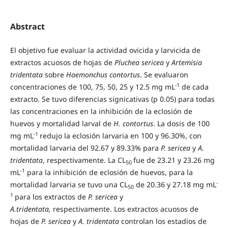
Abstract
El objetivo fue evaluar la actividad ovicida y larvicida de
extractos acuosos de hojas de
Pluchea sericea
y
Artemisia
tridentata
sobre
Haemonchus contortus
. Se evaluaron
-1
concentraciones de 100, 75, 50, 25 y 12.5 mg mL
de cada
extracto. Se tuvo diferencias signicativas (p 0.05) para todas
las concentraciones en la inhibición de la eclosión de
huevos y mortalidad larval de
H. contortus
. La dosis de 100
-1
mg mL
redujo la eclosión larvaria en 100 y 96.30%, con
mortalidad larvaria del 92.67 y 89.33% para
P. sericea
y
A.
tridentata
, respectivamente. La CL
fue de 23.21 y 23.26 mg
50
-1
mL
para la inhibición de eclosión de huevos, para la
-
mortalidad larvaria se tuvo una CL
de 20.36 y 27.18 mg mL
50
1
para los extractos de
P. sericea
y
A.tridentata,
respectivamente. Los extractos acuosos de
hojas de
P. sericea
y
A. tridentata
controlan los estadios de