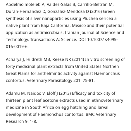
Abdelmolmoteleb A, Valdez-Salas B, Carrillo-Beltrán M,
Durán-Hernández D, González-Mendoza D (2016) Green
synthesis of silver nanoparticles using Pluchea sericea a
native plant from Baja California, México and their potential
application as antimicrobials. Iranian Journal of Science and
Technology, Transactions A: Science. DOI 10.1007/ s4095-
016-0019-6.
Acharya J, Hildreth MB, Reese NR (2014) In vitro screening of
forty medicinal plant extracts from United States Northen
Great Plains for anthelmintic activity against Haemonchus
contortus. Veterinary Parasitology 201: 75-81.
Adamu M, Naidoo V, Eloff J (2013) Efficacy and toxicity of
thirteen plant leaf acetone extracts used in ethnoveterinary
medicine in South Africa on egg hatching and larval
development of Haemonchus contortus. BMC Veterinary
Research 9: 1-8.