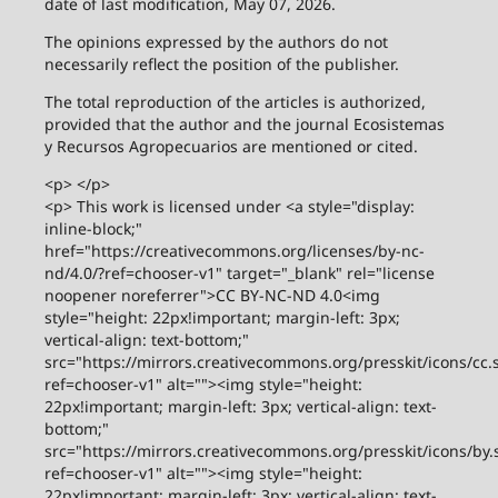
date of last modification, May 07, 2026.
The opinions expressed by the authors do not
necessarily reflect the position of the publisher.
The total reproduction of the articles is authorized,
provided that the author and the journal Ecosistemas
y Recursos Agropecuarios are mentioned or cited.
<p> </p>
<p> This work is licensed under <a style="display:
inline-block;"
href="https://creativecommons.org/licenses/by-nc-
nd/4.0/?ref=chooser-v1" target="_blank" rel="license
noopener noreferrer">CC BY-NC-ND 4.0<img
style="height: 22px!important; margin-left: 3px;
vertical-align: text-bottom;"
src="https://mirrors.creativecommons.org/presskit/icons/cc.
ref=chooser-v1" alt=""><img style="height:
22px!important; margin-left: 3px; vertical-align: text-
bottom;"
src="https://mirrors.creativecommons.org/presskit/icons/by.
ref=chooser-v1" alt=""><img style="height:
22px!important; margin-left: 3px; vertical-align: text-