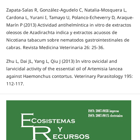
Zapata-Salas R, González-Agudelo C, Natalia-Mosquera L,
Cardona L, Yurani I, Tamayo U, Polanco-Echeverry D, Araque-
Marín P (2013) Actividad antihelmíntica in vitro de extractos
oleosos de Azadirachta indica y extractos acuosos de
Nicotiana tabacum sobre nematodos gastrointestinales de
cabras. Revista Medicina Veterinaria 26: 25-36.
Zhu L, Dai JL, Yang L, Qiu J (2013) In vitro ovicidal and
larvicidal activity of the essential oil of Artemisia lancea
against Haemonchus contortus. Veterinary Parasitology 195:
112-117.