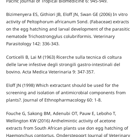
Pacific Journal of Tropical Biomedicine 6: 945-949.
Bizimenyera ES, Githiori JB, Eloff JN, Swan GE (2006) In vitro
activity of Peltophorum africanum Sond. (Fabaceae) extracts
on the egg hatching and larval development of the parasitic
nematode Trichostrongylus colubriformis. Veterinary
Parasitology 142: 336-343.
Corticelli B, Lai M (1963) Ricerche sulla tecnica di coltura
delle larve infestive degli strongili gastro-intestinali del
bovino. Acta Medica Veterinaria 9: 347-357.
Eloff JN (1998) Which extractant should be used for the
screening and isolation of antimicrobial components from
plants?. Journal of Ethnopharmacology 60: 1-8.
Fouche G, Sakong BM, Adenubi OT, Pauw E, Leboho T,
Wellington KW (2016) Anthelmintic activity of acetone
extracts from South African plants use don egg hatching of
Haemonchus contortus. Onderstepoort Journal of Veterinary