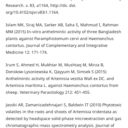
Research. v. 83, a1164, http://dx. doi.
org/10.4102/ojvr.v83i1.1164.
Islam MK, Siraj MA, Sarker AB, Saha S, Mahmud I, Rahman
MM (2015) In-vitro anthelmintic activity of three Bangladesh
plants against Paramphistomum cervi and Haemonchus
contortus. Journal of Complementary and Integrative
Medicine 12: 171-174.
Irum S, Ahmed H, Mukhtar M, Mushtaq M, Mirza B,
Donskow-Lysoniewska K, Qayyum M, Simsek S (2015)
Anthelmintic activity of Artemisia vestita Wall ex DC. and
Artemisia marítima L. against Haemonchus contortus from
sheep. Veterinary Parasitology 212: 451-455.
Jassbi AR, Zamanizadehnajari S, Baldwin IT (2010) Phytotoxic
volatiles in the roots and shoots of Artemisia tridentata as
detected by headspace solid-phase microextraction and gas
chromatographic-mass spectrometry analysis. Journal of