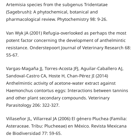
Artemisia species from the subgenus Tridentatae
(Sagebrush): A phytochemical, botanical and
pharmacological review. Phytochemistry 98: 9-26.
Van Wyk JA (2001) Refugia-overlooked as perhaps the most
potent factor concerning the development of anthelmintic
resistance. Onderstepoort Journal of Veterinary Research 68:
55-67.
Vargas-Magaña JJ, Torres-Acosta JFJ, Aguilar-Caballero AJ,
Sandoval-Castro CA, Hoste H, Chan-Pérez JI (2014)
Anthelmintic activity of acetone-water extract against
Haemonchus contortus eggs: Interactions between tannins
and other plant secondary compounds. Veterinary
Parasitology 206: 322-327.
Villaseñor JL, Villarreal JA (2006) El género Pluchea (Familia:
Asteraceae. Tribu: Plucheeae) en México. Revista Mexicana
de Biodiversidad 77: 59-65.