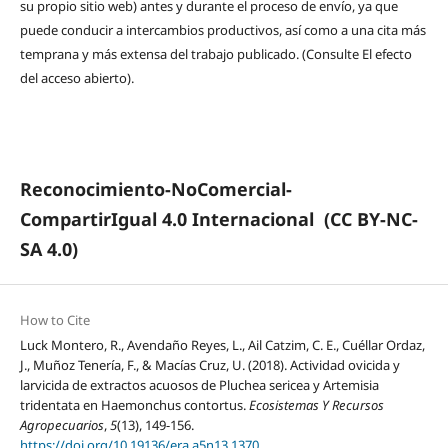
su propio sitio web) antes y durante el proceso de envío, ya que
puede conducir a intercambios productivos, así como a una cita más
temprana y más extensa del trabajo publicado. (Consulte El efecto
del acceso abierto).
Reconocimiento-NoComercial-
CompartirIgual 4.0 Internacional
(CC BY-NC-
SA 4.0)
How to Cite
Luck Montero, R., Avendaño Reyes, L., Ail Catzim, C. E., Cuéllar Ordaz,
J., Muñoz Tenería, F., & Macías Cruz, U. (2018). Actividad ovicida y
larvicida de extractos acuosos de Pluchea sericea y Artemisia
tridentata en Haemonchus contortus.
Ecosistemas Y Recursos
Agropecuarios
,
5
(13), 149-156.
https://doi.org/10.19136/era.a5n13.1370