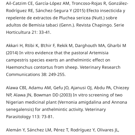
Ail-Catzim CE, García-López AM, Troncoso-Rojas R, González-
Rodríguez RE, Sánchez-Segura Y (2015) Efecto insecticida y
repelente de extractos de Pluchea sericea (Nutt.) sobre
adultos de Bemisia tabaci (Genn.). Revista Chapingo. Serie
Horticultura 21: 33-41.
Akkari H, Rtibi K, B’chir F, Rekik M, Darghouth MA, Gharbi M
(2014) In vitro evidence that the pastoral Artemisia
campestris species exerts an anthelmintic effect on
Haemonchus contortus from sheep. Veterinary Research
Communications 38: 249-255.
Alawa CBI, Adamu AM, Gefu JO, Ajanusi OJ, Abdu PA, Chiezey
NP, Alawa JN, Bowman DD (2003) In vitro screening of two
Nigerian medicinal plant (Vernonia amigdalina and Annona
senegalensis) for anthelmintic activity. Veterinary
Parasitology 113: 73-81.
Alemán Y, Sánchez LM, Pérez T, Rodríguez Y, Olivares JL,