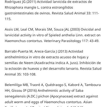
Rodríguez JG (2011) Actividad larvicida de extractos de
Rhizophora mangle L. contra estrongílidos
gastrointestinales de ovinos. Revista Salud Animal 33: 111-
115.
Assis LM, Leal CM, Morais SM, Souza JAL (2003) Ovicidal and
larvicidal activity in vitro of Spieled anthelia Linn. extract on
Haemonchus contortus. Veterinary Parasitology 117: 43-49.
Barrabi-Puerta M, Arece-García J (2013) Actividad
antihelmíntica in vitro de extracto acuoso de hojas y
semillas de Neem (Azadirachta indica A. Juss). Inhibición de
la eclosión de huevos y del desarrollo larvario. Revista Salud
Animal 35: 103-108.
Belemlilga MB, Traoré A, Quédraogo S, Kaboré A, Tamboura
HH, Gissou IP (2016) Anthelmintic activity of Saba
senegalensis (A.DC.) pichon (Apocynaceae) extract against
adult worm and eggs of Haemonchus contortus. Asian