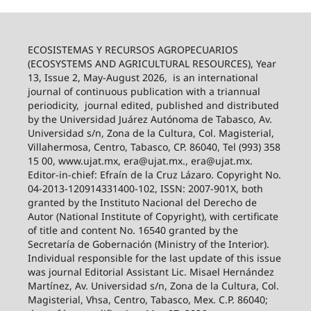
ECOSISTEMAS Y RECURSOS AGROPECUARIOS
(ECOSYSTEMS AND AGRICULTURAL RESOURCES), Year
13, Issue 2, May-August 2026,
is an international
journal of continuous publication with a triannual
periodicity,
journal edited, published and distributed
by the Universidad Juárez Autónoma de Tabasco, Av.
Universidad s/n, Zona de la Cultura, Col. Magisterial,
Villahermosa, Centro, Tabasco, CP. 86040, Tel (993) 358
15 00, www.ujat.mx, era@ujat.mx., era@ujat.mx.
Editor-in-chief: Efraín de la Cruz Lázaro. Copyright No.
04-2013-120914331400-102, ISSN: 2007-901X, both
granted by the Instituto Nacional del Derecho de
Autor (National Institute of Copyright), with certificate
of title and content No. 16540 granted by the
Secretaría de Gobernación (Ministry of the Interior).
Individual responsible for the last update of this issue
was journal Editorial Assistant Lic. Misael Hernández
Martínez, Av. Universidad s/n, Zona de la Cultura, Col.
Magisterial, Vhsa, Centro, Tabasco, Mex. C.P. 86040;