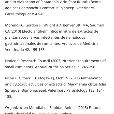
and in vivo action of Piptadenia viridiflora (Kunth) Benth
against Haemonchus contortus in sheep. Veterinary
Parasitology 223: 43-49.
Moreno FC, Gordon IJ, Wright AD, Benvenutti MA, Saumell
CA (2010) Efecto antihelmíntico in vitro de extractos de
plantas sobre larvas infectantes de nematodos
gastrointestinales de rumiantes. Archivos de Medicina
Veterinaria 42: 155-163.
National Research Council (2007) Nutrient requirements of
small ruminants. Annual Nutrition Series. p. 246-250.
Nchu F, Githiori JB, Mcgaw LJ, Eloff JN (2011) Anthelmintic
and cytotoxic activities of extracts of Markhamia obtusifolia
Sprague (Bignoniaceae). Veterinary Parasitology 183: 184-
188.
Organización Mundial de Sanidad Animal (2015) Estatus
sanitario oficial de los países miembros.