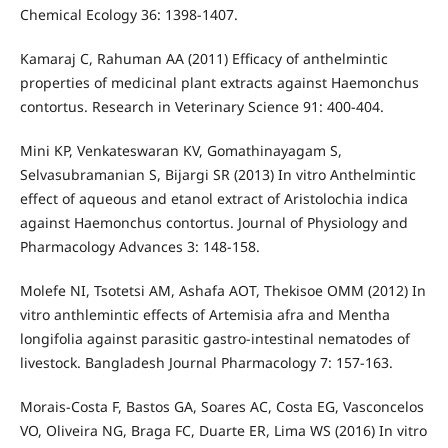
Chemical Ecology 36: 1398-1407.
Kamaraj C, Rahuman AA (2011) Efficacy of anthelmintic
properties of medicinal plant extracts against Haemonchus
contortus. Research in Veterinary Science 91: 400-404.
Mini KP, Venkateswaran KV, Gomathinayagam S,
Selvasubramanian S, Bijargi SR (2013) In vitro Anthelmintic
effect of aqueous and etanol extract of Aristolochia indica
against Haemonchus contortus. Journal of Physiology and
Pharmacology Advances 3: 148-158.
Molefe NI, Tsotetsi AM, Ashafa AOT, Thekisoe OMM (2012) In
vitro anthlemintic effects of Artemisia afra and Mentha
longifolia against parasitic gastro-intestinal nematodes of
livestock. Bangladesh Journal Pharmacology 7: 157-163.
Morais-Costa F, Bastos GA, Soares AC, Costa EG, Vasconcelos
VO, Oliveira NG, Braga FC, Duarte ER, Lima WS (2016) In vitro