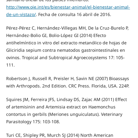
http://www.oie.int/es/bienestar-animal/el-bienestar-animal-
de-un-vistazo/
. Fecha de consulta 16 abril de 2016.
Pérez-Pérez C, Hernández-Villegas MH, De la Cruz-Burelo P,
Hernández-Bolio GI, Bolio-López GI (2014) Efecto
antihelmíntico in vitro del extracto metanólico de hojas de
Gliciridia sepium contra nematodos gastrointestinales en
ovinos. Tropical and Subtropical Agroecosystems 17: 105-
111.
Robertson J, Russell R, Preisler H, Savin NE (2007) Bioassays
with Arthropods. 2nd Edition. CRC Press. Florida, USA. 224P.
Squires JM, Ferreira JFS, Lindsay DS, Zajac AM (2011) Effect
of artemisinin and Artemisia extract on Haemonchus
contortus in gerbils (Meriones unguiculatus). Veterinary
Parasitology 175: 103-108.
Turi CE, Shipley PR, Murch SJ (2014) North American