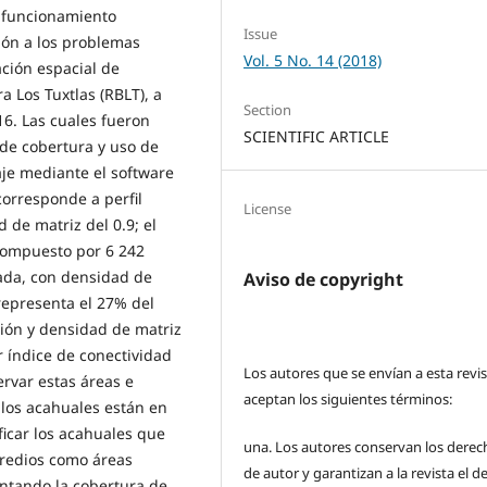
 y funcionamiento
Issue
ión a los problemas
Vol. 5 No. 14 (2018)
ación espacial de
a Los Tuxtlas (RBLT), a
Section
6. Las cuales fueron
SCIENTIFIC ARTICLE
s de cobertura y uso de
aje mediante el software
corresponde a perfil
License
de matriz del 0.9; el
 compuesto por 6 242
ada, con densidad de
Aviso de copyright
representa el 27% del
ión y densidad de matriz
 índice de conectividad
Los autores que se envían a esta revi
ervar estas áreas e
aceptan los siguientes términos:
 los acahuales están en
ficar los acahuales que
una.
Los autores conservan los derec
predios como áreas
de autor y garantizan a la revista el 
entando la cobertura de