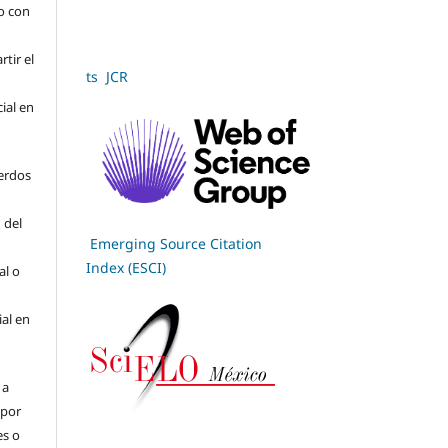
jo con
tir el
ts JCR
cial en
erdos
 del
Emerging Source Citation
Index (ESCI)
al o
ial en
 a
(por
es o