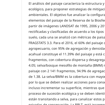
El análisis del paisaje caracteriza la estructura
ecológico, para proponer estrategias de mitigac
ambientales. El objetivo fue analizar la configur
elementos del paisaje de la Reserva de la Biosfer
partir de imágenes LANDSAT de 1995, 2006 y 201
rectificadas y clasificadas de acuerdo a los tipo
suelo, cada una se analizó con métricas de pais
FRAGSTATS 3.3. Para el 2016, el 60% del paisaje 
agropecuario, con 95% de agregación y densidad 
acahual constituye el 11.39% del paisaje y está
fragmentos, con cobertura dispersa y desagreg
4.05; selva/bosque mesofilo de montaña (BMM) 
paisaje con 2 141 fragmentos, 94.9% de agregac
de 1.38. La selva/BMM es la cobertura con mayor
por lo que se deben realizar acciones para cons
incluso incrementar su superficie, mientras que
proceso de sucesión ecológica y se deben identi
están transitando a selva, para canalizar estos 
privadas de conservación. La RBLT, está increm