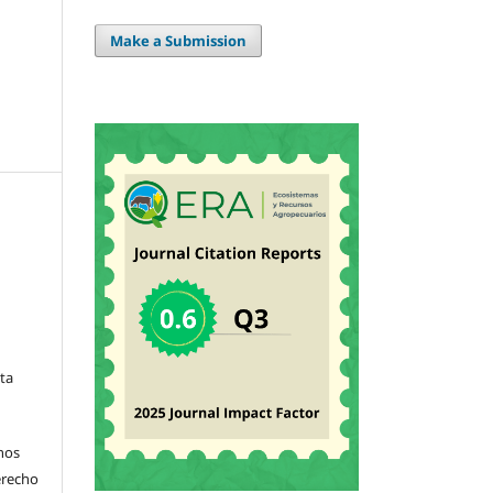
Make a Submission
sta
hos
derecho