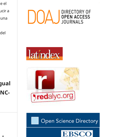
e el
cir a
 una
 del
gual
-NC-