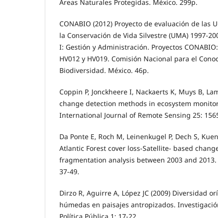
Áreas Naturales Protegidas. México. 299p.
CONABIO (2012) Proyecto de evaluación de las 
la Conservación de Vida Silvestre (UMA) 1997-200
I: Gestión y Administración. Proyectos CONABIO
HV012 y HV019. Comisión Nacional para el Conoc
Biodiversidad. México. 46p.
Coppin P, Jonckheere I, Nackaerts K, Muys B, Lam
change detection methods in ecosystem monitori
International Journal of Remote Sensing 25: 156
Da Ponte E, Roch M, Leinenkugel P, Dech S, Kuen
Atlantic Forest cover loss-Satellite- based chan
fragmentation analysis between 2003 and 2013.
37-49.
Dirzo R, Aguirre A, López JC (2009) Diversidad orí
húmedas en paisajes antropizados. Investigació
Política Pública 1: 17-22.