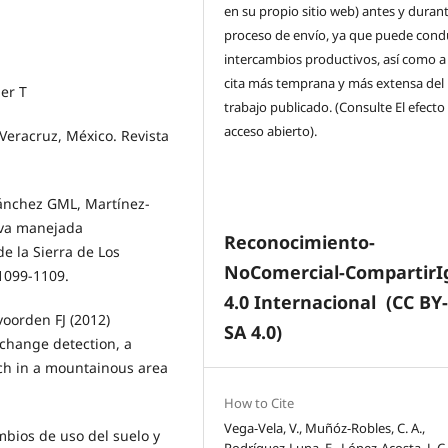
en su propio sitio web) antes y durant
proceso de envío, ya que puede condu
intercambios productivos, así como a
cita más temprana y más extensa del
er T
trabajo publicado. (Consulte El efecto
acceso abierto).
Veracruz, México. Revista
Sánchez GML, Martínez-
lva manejada
Reconocimiento-
de la Sierra de Los
NoComercial-CompartirI
 1099-1109.
4.0 Internacional
(CC BY
oorden FJ (2012)
SA 4.0)
 change detection, a
ch in a mountainous area
How to Cite
Vega-Vela, V., Muñóz-Robles, C. A.,
mbios de uso del suelo y