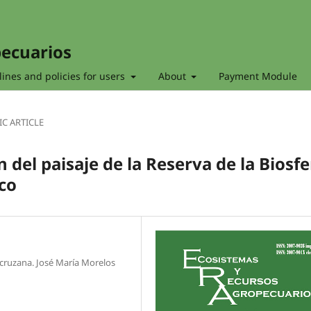
pecuarios
ines and policies for users
About
Payment Module
IC ARTICLE
 del paisaje de la Reserva de la Biosfe
co
acruzana. José María Morelos