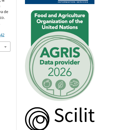
, &
a
va de
co.
,
442