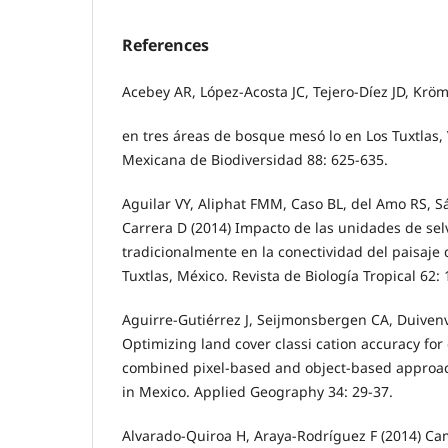
References
Acebey AR, López-Acosta JC, Tejero-Díez JD, Kröm
en tres áreas de bosque mesó lo en Los Tuxtlas, 
Mexicana de Biodiversidad 88: 625-635.
Aguilar VY, Aliphat FMM, Caso BL, del Amo RS, 
Carrera D (2014) Impacto de las unidades de se
tradicionalmente en la conectividad del paisaje 
Tuxtlas, México. Revista de Biología Tropical 62:
Aguirre-Gutiérrez J, Seijmonsbergen CA, Duivenv
Optimizing land cover classi cation accuracy for
combined pixel-based and object-based approa
in Mexico. Applied Geography 34: 29-37.
Alvarado-Quiroa H, Araya-Rodríguez F (2014) Ca