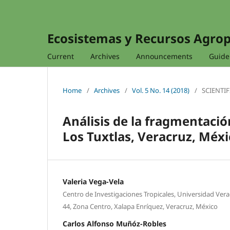
Ecosistemas y Recursos Agro
Current
Archives
Announcements
Guidel
Home
/
Archives
/
Vol. 5 No. 14 (2018)
/
SCIENTIF
Análisis de la fragmentación
Los Tuxtlas, Veracruz, Méxi
Valeria Vega-Vela
Centro de Investigaciones Tropicales, Universidad Ver
44, Zona Centro, Xalapa Enríquez, Veracruz, México
Carlos Alfonso Muñóz-Robles