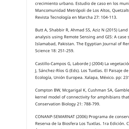
crecimiento urbano. Estudio de caso en los mun
Mancomunidad Metrópoli de Los Altos, Quetzal
Revista Tecnología en Marcha 27: 104-113.
Butt A, Shabbir R, Ahmad SS, Aziz N (2015) La
analysis using Remote Sensing and GIS: A case 
Islamabad, Pakistan. The Egyptian Journal of R
Science 18: 251-259.
Castillo-Campos G, Laborde J (2004) La vegetaci
J, Sánchez-Ríos G (Eds). Los Tuxtlas. El Paisaje de 
Ecología, Unión Europea. Xalapa, México. pp: 23
Compton BW, Mcgarigal K, Cushman SA, Gamble L
kernel model of connectivity for amphibians that
Conservation Biology 21: 788-799.
CONANP-SEMARNAT (2006) Programa de conserva
Reserva de la Biosfera Los Tuxtlas. 1ra Edición.