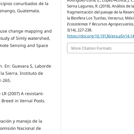
Rodríguez-Luna, E., López-Acosta, J. C.
icipios conurbados de la
Serna Lagunes, R. (2018). Análisis de l
tenango, Guatemala.
fragmentación del paisaje de la Reser
la Biosfera Los Tuxtlas, Veracruz, Méxi
Ecosistemas Y Recursos Agropecuarios
5
(14), 227-238.
nd use change mapping and
https://doi.org/10.19136/era.a5n14.1
study of Simly watershed,
emote Sensing and Space
More Citation Formats
ón. En: Guevara S, Laborde
la Sierra. Instituto de
1-265.
R (2007) A resistant-
 Breed in Vernal Pools.
ción y manejo de la
 Comisión Nacional de