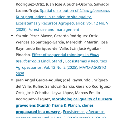
Rodriguez-Ortiz, Juan José Alpuche-Osorno, Salvador
Lozano-Trejo,
Spatial distribution of
Litsea glaucescens
Kunt populations in relation to site quality
,
Ecosistemas y Recursos Agropecuarios: Vol. 12 No. V
(2025): Forest use and management
Yazmin Pérez-Alavez, Gerardo Rodríguez-Ortiz,
Wenceslao Santiago-García, Meredith P Martin, José
Raymundo Enríquez-del Valle, Iván José Aguilar-
Pinacho,
Effect of sequential thinnings in
Pinus
pseudostrobus
Lindl. Stand
,
Ecosistemas y Recursos
Agropecuarios: Vol. 12 No. 2 (2025): MAYO-AGOSTO
2025
Juan Ángel García-Aguilar, José Raymundo Enríquez-
del Valle, Rufino Sandoval-García, Gerardo Rodríguez-
Ortiz, José Cristóbal Leyva-López, Marcos Emilio
Rodríguez-Vásquez,
Morphological quality of Bursera
graveolens (Kunth) Triana & Planch. clones
propagated in a nursery
,
Ecosistemas y Recursos
Agropecuarios: Vol. 13 No. 2 (2026): MAYO-AGOSTO