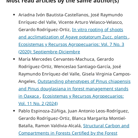
Most read articles by the same author(s)
Ariadna Ivón Bautista-Castellanos, José Raymundo
Enríquez-del Valle, Vicente Arturo Velasco-Velasco,
Gerardo Rodríguez-Ortiz,
In vitro rooting of shoots
and acclimatization of Agave potatorum Zucc. plants
,
Ecosistemas y Recursos Agropecuarios: Vol. 7 No. 3
(2020): Septiembre-Diciembre
María Mercedes Cervantes-Machuca, Gerardo
Rodríguez-Ortiz, Wenceslao Santiago-García, José
Raymundo Enríquez-del Valle, Gisela Virginia Campos-
Angeles,
Outstanding phenotypes of Pinus chiapensis
and Pinus douglasiana in forest management stands
in Oaxaca
,
Ecosistemas y Recursos Agropecuarios:
Vol. 11 No. 2 (2024)
Pablo Espinoza-Zúñiga, Juan Antonio Leos-Rodríguez,
Gerardo Rodríguez-Ortiz, Blanca Margarita Montiel-
Batalla, Ramon Valdivia-Alcalá,
Structural Carbon and
Compartments in Forests Certified by the Forest