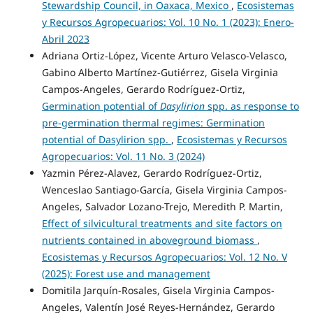
Stewardship Council, in Oaxaca, Mexico
,
Ecosistemas
y Recursos Agropecuarios: Vol. 10 No. 1 (2023): Enero-
Abril 2023
Adriana Ortiz-López, Vicente Arturo Velasco-Velasco,
Gabino Alberto Martínez-Gutiérrez, Gisela Virginia
Campos-Angeles, Gerardo Rodríguez-Ortiz,
Germination potential of
Dasylirion
spp. as response to
pre-germination thermal regimes: Germination
potential of Dasylirion spp.
,
Ecosistemas y Recursos
Agropecuarios: Vol. 11 No. 3 (2024)
Yazmin Pérez-Alavez, Gerardo Rodríguez-Ortiz,
Wenceslao Santiago-García, Gisela Virginia Campos-
Angeles, Salvador Lozano-Trejo, Meredith P. Martin,
Effect of silvicultural treatments and site factors on
nutrients contained in aboveground biomass
,
Ecosistemas y Recursos Agropecuarios: Vol. 12 No. V
(2025): Forest use and management
Domitila Jarquín-Rosales, Gisela Virginia Campos-
Angeles, Valentín José Reyes-Hernández, Gerardo