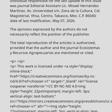
Individual responsible for the last update of this issue
was journal Editorial Assistant Lic. Misael Hernández
Martínez, Av. Universidad s/n, Zona de la Cultura, Col.
Magisterial, Vhsa, Centro, Tabasco, Mex. C.P. 86040;
date of last modification, May 07, 2026.
The opinions expressed by the authors do not
necessarily reflect the position of the publisher.
The total reproduction of the articles is authorized,
provided that the author and the journal Ecosistemas
y Recursos Agropecuarios are mentioned or cited.
<p> </p>
<p> This work is licensed under <a style="display:
inline-block;"
href="https://creativecommons.org/licenses/by-nc-
nd/4.0/?ref=chooser-v1" target="_blank" rel="license
noopener noreferrer">CC BY-NC-ND 4.0<img
style="height: 22px!important; margin-left: 3px;
vertical-align: text-bottom;"
src="https://mirrors.creativecommons.org/presskit/icons/cc.
ref=chooser-v1" alt=""><img style="height:
22px!important; margin-left: 3px; vertical-align: text-