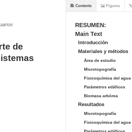
Contents
Figures
uarios
RESUMEN:
Main Text
Introducción
rte de
Materiales y métodos
sistemas
Área de estudio
Microtopografía
Fisicoquímica del agua
Parámetros edáficos
Biomasa arbórea
Resultados
Microtopografía
Fisicoquímica del agua
Parámetros edáficos