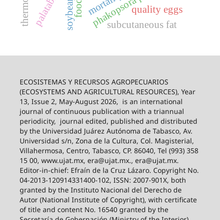
soybean rust
palatability
mortality
quality eggs
subcutaneous fat
ECOSISTEMAS Y RECURSOS AGROPECUARIOS
(ECOSYSTEMS AND AGRICULTURAL RESOURCES), Year
13, Issue 2, May-August 2026,
is an international
journal of continuous publication with a triannual
periodicity,
journal edited, published and distributed
by the Universidad Juárez Autónoma de Tabasco, Av.
Universidad s/n, Zona de la Cultura, Col. Magisterial,
Villahermosa, Centro, Tabasco, CP. 86040, Tel (993) 358
15 00, www.ujat.mx, era@ujat.mx., era@ujat.mx.
Editor-in-chief: Efraín de la Cruz Lázaro. Copyright No.
04-2013-120914331400-102, ISSN: 2007-901X, both
granted by the Instituto Nacional del Derecho de
Autor (National Institute of Copyright), with certificate
of title and content No. 16540 granted by the
Secretaría de Gobernación (Ministry of the Interior).