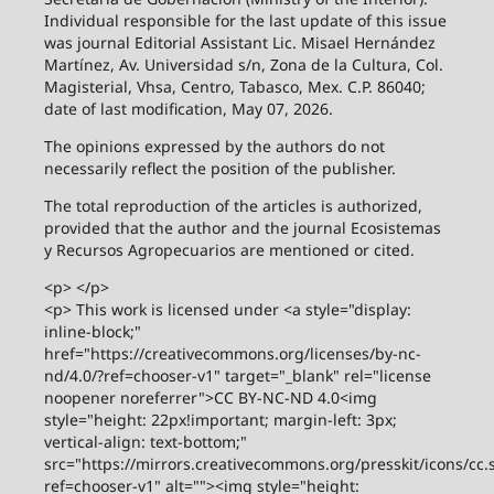
Individual responsible for the last update of this issue
was journal Editorial Assistant Lic. Misael Hernández
Martínez, Av. Universidad s/n, Zona de la Cultura, Col.
Magisterial, Vhsa, Centro, Tabasco, Mex. C.P. 86040;
date of last modification, May 07, 2026.
The opinions expressed by the authors do not
necessarily reflect the position of the publisher.
The total reproduction of the articles is authorized,
provided that the author and the journal Ecosistemas
y Recursos Agropecuarios are mentioned or cited.
<p> </p>
<p> This work is licensed under <a style="display:
inline-block;"
href="https://creativecommons.org/licenses/by-nc-
nd/4.0/?ref=chooser-v1" target="_blank" rel="license
noopener noreferrer">CC BY-NC-ND 4.0<img
style="height: 22px!important; margin-left: 3px;
vertical-align: text-bottom;"
src="https://mirrors.creativecommons.org/presskit/icons/cc.
ref=chooser-v1" alt=""><img style="height: