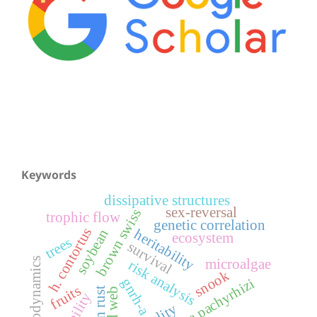
Keywords
dissipative structures
sex-reversal
brown swiss
trophic flow
genetic correlation
h. contortus
soybean
heritability
ecosystem
trees
survival
thermodynamics
microalgae
risk analysis
snook
gnrh-a
phakopsora pachyrhizi
fruits
food web