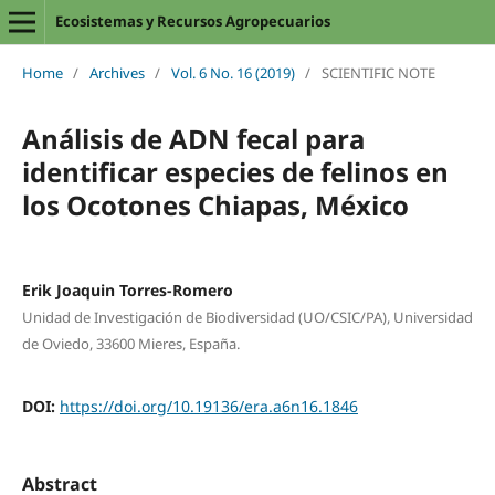
Ecosistemas y Recursos Agropecuarios
Home
/
Archives
/
Vol. 6 No. 16 (2019)
/
SCIENTIFIC NOTE
Análisis de ADN fecal para
identificar especies de felinos en
los Ocotones Chiapas, México
Erik Joaquin Torres-Romero
Unidad de Investigación de Biodiversidad (UO/CSIC/PA), Universidad
de Oviedo, 33600 Mieres, España.
DOI:
https://doi.org/10.19136/era.a6n16.1846
Abstract