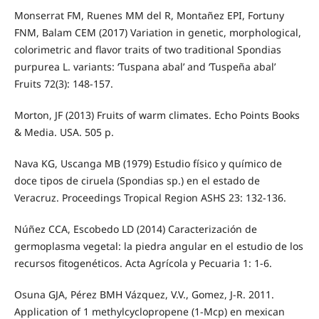
Monserrat FM, Ruenes MM del R, Montañez EPI, Fortuny
FNM, Balam CEM (2017) Variation in genetic, morphological,
colorimetric and flavor traits of two traditional Spondias
purpurea L. variants: ‘Tuspana abal’ and ‘Tuspeña abal’
Fruits 72(3): 148-157.
Morton, JF (2013) Fruits of warm climates. Echo Points Books
& Media. USA. 505 p.
Nava KG, Uscanga MB (1979) Estudio físico y químico de
doce tipos de ciruela (Spondias sp.) en el estado de
Veracruz. Proceedings Tropical Region ASHS 23: 132-136.
Núñez CCA, Escobedo LD (2014) Caracterización de
germoplasma vegetal: la piedra angular en el estudio de los
recursos fitogenéticos. Acta Agrícola y Pecuaria 1: 1-6.
Osuna GJA, Pérez BMH Vázquez, V.V., Gomez, J-R. 2011.
Application of 1 methylcyclopropene (1-Mcp) en mexican