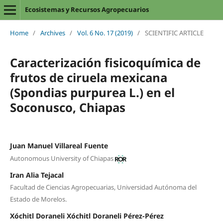
Ecosistemas y Recursos Agropecuarios
Home
/
Archives
/
Vol. 6 No. 17 (2019)
/
SCIENTIFIC ARTICLE
Caracterización fisicoquímica de
frutos de ciruela mexicana
(Spondias purpurea L.) en el
Soconusco, Chiapas
Juan Manuel Villareal Fuente
Autonomous University of Chiapas
Iran Alia Tejacal
Facultad de Ciencias Agropecuarias, Universidad Autónoma del
Estado de Morelos.
Xóchitl Doraneli Xóchitl Doraneli Pérez-Pérez