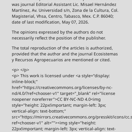
was journal Editorial Assistant Lic. Misael Hernández
Martínez, Av. Universidad s/n, Zona de la Cultura, Col.
Magisterial, Vhsa, Centro, Tabasco, Mex. C.P. 86040;
date of last modification, May 07, 2026.
The opinions expressed by the authors do not
necessarily reflect the position of the publisher.
The total reproduction of the articles is authorized,
provided that the author and the journal Ecosistemas
y Recursos Agropecuarios are mentioned or cited.
<p> </p>
<p> This work is licensed under <a style="display:
inline-block;"
href="https://creativecommons.org/licenses/by-nc-
nd/4.0/?ref=chooser-v1" target="_blank" rel="license
noopener noreferrer">CC BY-NC-ND 4.0<img
style="height: 22px!important; margin-left: 3px;
vertical-align: text-bottom;"
src="https://mirrors.creativecommons.org/presskit/icons/cc.
ref=chooser-v1" alt=""><img style="height:
22px!important; margin-left: 3px; vertical-align: text-