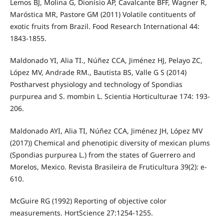
Lemos BJ, Molina G, Dionísio AP, Cavalcante BFF, Wagner R,
Maróstica MR, Pastore GM (2011) Volatile contituents of
exotic fruits from Brazil. Food Research International 44:
1843-1855.
Maldonado YI, Alia TI., Núñez CCA, Jiménez HJ, Pelayo ZC,
López MV, Andrade RM., Bautista BS, Valle G S (2014)
Postharvest physiology and technology of Spondias
purpurea and S. mombin L. Scientia Horticulturae 174: 193-
206.
Maldonado AYI, Alia TI, Núñez CCA, Jiménez JH, López MV
(2017)) Chemical and phenotipic diversity of mexican plums
(Spondias purpurea L.) from the states of Guerrero and
Morelos, Mexico. Revista Brasileira de Fruticultura 39(2): e-
610.
McGuire RG (1992) Reporting of objective color
measurements. HortScience 27:1254-1255.