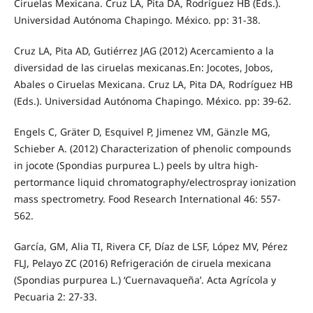
Ciruelas Mexicana. Cruz LA, Pita DA, Rodríguez HB (Eds.).
Universidad Autónoma Chapingo. México. pp: 31-38.
Cruz LA, Pita AD, Gutiérrez JAG (2012) Acercamiento a la
diversidad de las ciruelas mexicanas.En: Jocotes, Jobos,
Abales o Ciruelas Mexicana. Cruz LA, Pita DA, Rodríguez HB
(Eds.). Universidad Autónoma Chapingo. México. pp: 39-62.
Engels C, Gräter D, Esquivel P, Jimenez VM, Gänzle MG,
Schieber A. (2012) Characterization of phenolic compounds
in jocote (Spondias purpurea L.) peels by ultra high-
pertormance liquid chromatography/electrospray ionization
mass spectrometry. Food Research International 46: 557-
562.
García, GM, Alia TI, Rivera CF, Díaz de LSF, López MV, Pérez
FLJ, Pelayo ZC (2016) Refrigeración de ciruela mexicana
(Spondias purpurea L.) ‘Cuernavaqueña’. Acta Agrícola y
Pecuaria 2: 27-33.