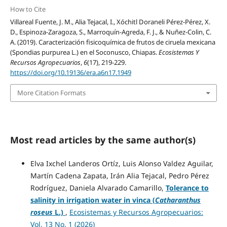
How to Cite
Villareal Fuente, J. M., Alia Tejacal, I., Xóchitl Doraneli Pérez-Pérez, X.
D., Espinoza-Zaragoza, S., Marroquín-Agreda, F. J., & Nuñez-Colin, C.
A. (2019). Caracterización fisicoquímica de frutos de ciruela mexicana
(Spondias purpurea L.) en el Soconusco, Chiapas.
Ecosistemas Y
Recursos Agropecuarios
,
6
(17), 219-229.
https://doi.org/10.19136/era.a6n17.1949
More Citation Formats
Most read articles by the same author(s)
Elva Ixchel Landeros Ortíz, Luis Alonso Valdez Aguilar,
Martín Cadena Zapata, Irán Alia Tejacal, Pedro Pérez
Rodríguez, Daniela Alvarado Camarillo,
Tolerance to
salinity in irrigation water in vinca (
Catharanthus
roseus
L.)
,
Ecosistemas y Recursos Agropecuarios:
Vol. 13 No. 1 (2026)