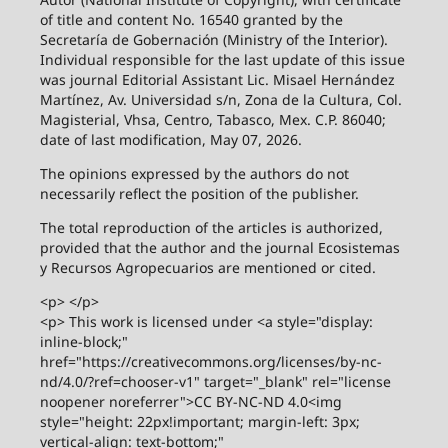
of title and content No. 16540 granted by the
Secretaría de Gobernación (Ministry of the Interior).
Individual responsible for the last update of this issue
was journal Editorial Assistant Lic. Misael Hernández
Martínez, Av. Universidad s/n, Zona de la Cultura, Col.
Magisterial, Vhsa, Centro, Tabasco, Mex. C.P. 86040;
date of last modification, May 07, 2026.
The opinions expressed by the authors do not
necessarily reflect the position of the publisher.
The total reproduction of the articles is authorized,
provided that the author and the journal Ecosistemas
y Recursos Agropecuarios are mentioned or cited.
<p> </p>
<p> This work is licensed under <a style="display:
inline-block;"
href="https://creativecommons.org/licenses/by-nc-
nd/4.0/?ref=chooser-v1" target="_blank" rel="license
noopener noreferrer">CC BY-NC-ND 4.0<img
style="height: 22px!important; margin-left: 3px;
vertical-align: text-bottom;"