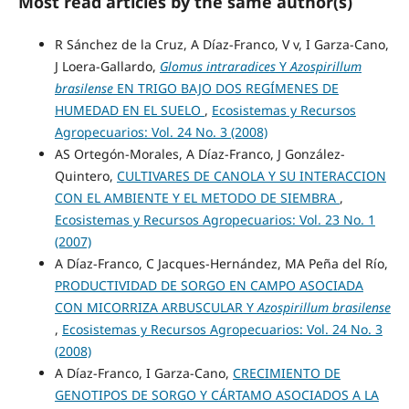
Most read articles by the same author(s)
R Sánchez de la Cruz, A Díaz-Franco, V v, I Garza-Cano,
J Loera-Gallardo,
Glomus intraradices
Y
Azospirillum
brasilense
EN TRIGO BAJO DOS REGÍMENES DE
HUMEDAD EN EL SUELO
,
Ecosistemas y Recursos
Agropecuarios: Vol. 24 No. 3 (2008)
AS Ortegón-Morales, A Díaz-Franco, J González-
Quintero,
CULTIVARES DE CANOLA Y SU INTERACCION
CON EL AMBIENTE Y EL METODO DE SIEMBRA
,
Ecosistemas y Recursos Agropecuarios: Vol. 23 No. 1
(2007)
A Díaz-Franco, C Jacques-Hernández, MA Peña del Río,
PRODUCTIVIDAD DE SORGO EN CAMPO ASOCIADA
CON MICORRIZA ARBUSCULAR Y
Azospirillum brasilense
,
Ecosistemas y Recursos Agropecuarios: Vol. 24 No. 3
(2008)
A Díaz-Franco, I Garza-Cano,
CRECIMIENTO DE
GENOTIPOS DE SORGO Y CÁRTAMO ASOCIADOS A LA