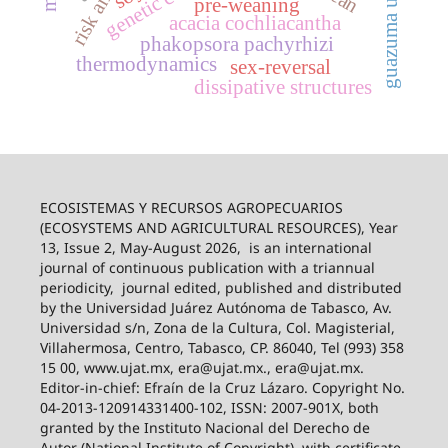
guazuma ulmifolia
pre-weaning
acacia cochliacantha
phakopsora pachyrhizi
thermodynamics
sex-reversal
dissipative structures
ECOSISTEMAS Y RECURSOS AGROPECUARIOS
(ECOSYSTEMS AND AGRICULTURAL RESOURCES), Year
13, Issue 2, May-August 2026,
is an international
journal of continuous publication with a triannual
periodicity,
journal edited, published and distributed
by the Universidad Juárez Autónoma de Tabasco, Av.
Universidad s/n, Zona de la Cultura, Col. Magisterial,
Villahermosa, Centro, Tabasco, CP. 86040, Tel (993) 358
15 00, www.ujat.mx, era@ujat.mx., era@ujat.mx.
Editor-in-chief: Efraín de la Cruz Lázaro. Copyright No.
04-2013-120914331400-102, ISSN: 2007-901X, both
granted by the Instituto Nacional del Derecho de
Autor (National Institute of Copyright), with certificate