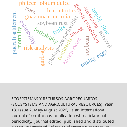
phitecellobium dulce
genetic correlation
trees
ecosystem
trophic flow
h. contortus
pueruli settlement
guazuma ulmifolia
phakopsora pachyrhizi
palatability
soybean rust
fruits
snook
heritability
mortality
survival
soybean
brown swiss
ruminants
risk analysis
quality eggs
gnrh-a
ECOSISTEMAS Y RECURSOS AGROPECUARIOS
(ECOSYSTEMS AND AGRICULTURAL RESOURCES), Year
13, Issue 2, May-August 2026,
is an international
journal of continuous publication with a triannual
periodicity,
journal edited, published and distributed
by the Universidad Juárez Autónoma de Tabasco, Av.