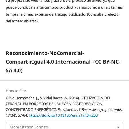
su propio sitio web) antes y durante el proceso de envío, ya que
puede conducir a intercambios productivos, así como a una cita más
temprana y más extensa del trabajo publicado. (Consulte El efecto
del acceso abierto).
Reconocimiento-NoComercial-
CompartirIgual 4.0 Internacional
(CC BY-NC-
SA 4.0)
How to Cite
Oliva Hernández, J., & Vidal Baeza, A. (2014). UTILIZACIÓN DEL
ZERANOL EN BORREGOS PELIBUEY EN PASTOREO Y CON
CONCENTRADO ENERGÉTICO.
Ecosistemas Y Recursos Agropecuarios
,
17
(34), 57-64.
https://doi.org/10.19136/era.a17n34.203
More Citation Formats