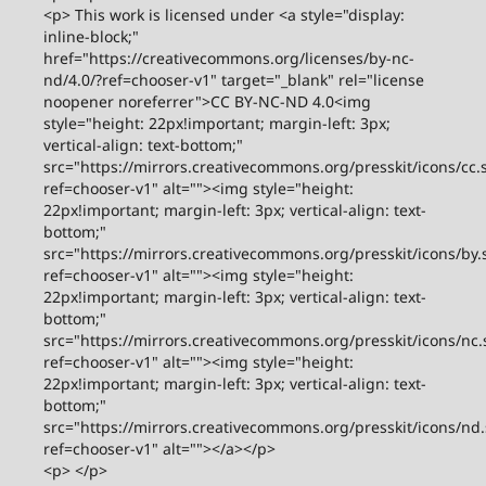
<p> This work is licensed under <a style="display:
inline-block;"
href="https://creativecommons.org/licenses/by-nc-
nd/4.0/?ref=chooser-v1" target="_blank" rel="license
noopener noreferrer">CC BY-NC-ND 4.0<img
style="height: 22px!important; margin-left: 3px;
vertical-align: text-bottom;"
src="https://mirrors.creativecommons.org/presskit/icons/cc.
ref=chooser-v1" alt=""><img style="height:
22px!important; margin-left: 3px; vertical-align: text-
bottom;"
src="https://mirrors.creativecommons.org/presskit/icons/by.
ref=chooser-v1" alt=""><img style="height:
22px!important; margin-left: 3px; vertical-align: text-
bottom;"
src="https://mirrors.creativecommons.org/presskit/icons/nc.
ref=chooser-v1" alt=""><img style="height:
22px!important; margin-left: 3px; vertical-align: text-
bottom;"
src="https://mirrors.creativecommons.org/presskit/icons/nd
ref=chooser-v1" alt=""></a></p>
<p> </p>