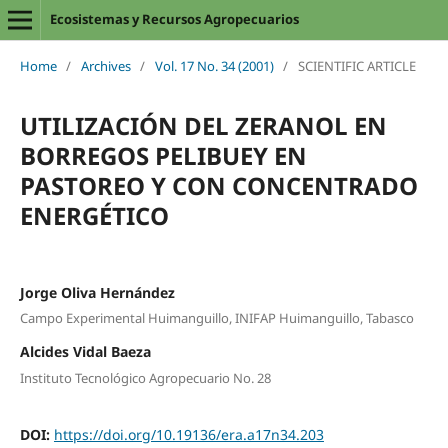
Ecosistemas y Recursos Agropecuarios
Home
/
Archives
/
Vol. 17 No. 34 (2001)
/
SCIENTIFIC ARTICLE
UTILIZACIÓN DEL ZERANOL EN
BORREGOS PELIBUEY EN
PASTOREO Y CON CONCENTRADO
ENERGÉTICO
Jorge Oliva Hernández
Campo Experimental Huimanguillo, INIFAP Huimanguillo, Tabasco
Alcides Vidal Baeza
Instituto Tecnológico Agropecuario No. 28
DOI:
https://doi.org/10.19136/era.a17n34.203