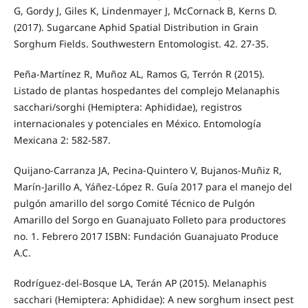
G, Gordy J, Giles K, Lindenmayer J, McCornack B, Kerns D.
(2017). Sugarcane Aphid Spatial Distribution in Grain
Sorghum Fields. Southwestern Entomologist. 42. 27-35.
Peña-Martínez R, Muñoz AL, Ramos G, Terrón R (2015).
Listado de plantas hospedantes del complejo Melanaphis
sacchari/sorghi (Hemiptera: Aphididae), registros
internacionales y potenciales en México. Entomología
Mexicana 2: 582-587.
Quijano-Carranza JA, Pecina-Quintero V, Bujanos-Muñiz R,
Marín-Jarillo A, Yáñez-López R. Guía 2017 para el manejo del
pulgón amarillo del sorgo Comité Técnico de Pulgón
Amarillo del Sorgo en Guanajuato Folleto para productores
no. 1. Febrero 2017 ISBN: Fundación Guanajuato Produce
A.C.
Rodríguez-del-Bosque LA, Terán AP (2015). Melanaphis
sacchari (Hemiptera: Aphididae): A new sorghum insect pest