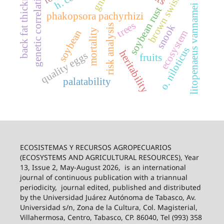
back fat thickness
genetic correlation
brown swiss
litopenaeus vannamei
soybean rust
phakopsora pachyrhizi
trees
risk analysis
snook
mortality
soybean
ecosystem
o. niloticus
heritability
quality eggs
fruits
palatability
ECOSISTEMAS Y RECURSOS AGROPECUARIOS
(ECOSYSTEMS AND AGRICULTURAL RESOURCES), Year
13, Issue 2, May-August 2026,
is an international
journal of continuous publication with a triannual
periodicity,
journal edited, published and distributed
by the Universidad Juárez Autónoma de Tabasco, Av.
Universidad s/n, Zona de la Cultura, Col. Magisterial,
Villahermosa, Centro, Tabasco, CP. 86040, Tel (993) 358