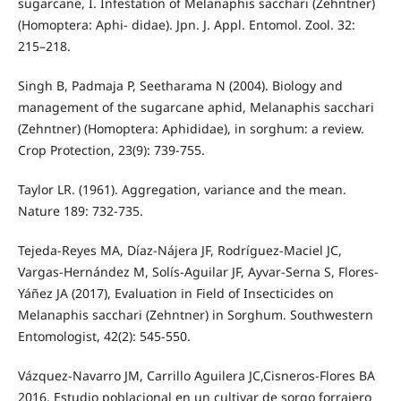
sugarcane, I. Infestation of Melanaphis sacchari (Zehntner)
(Homoptera: Aphi- didae). Jpn. J. Appl. Entomol. Zool. 32:
215–218.
Singh B, Padmaja P, Seetharama N (2004). Biology and
management of the sugarcane aphid, Melanaphis sacchari
(Zehntner) (Homoptera: Aphididae), in sorghum: a review.
Crop Protection, 23(9): 739-755.
Taylor LR. (1961). Aggregation, variance and the mean.
Nature 189: 732-735.
Tejeda-Reyes MA, Díaz-Nájera JF, Rodríguez-Maciel JC,
Vargas-Hernández M, Solís-Aguilar JF, Ayvar-Serna S, Flores-
Yáñez JA (2017), Evaluation in Field of Insecticides on
Melanaphis sacchari (Zehntner) in Sorghum. Southwestern
Entomologist, 42(2): 545-550.
Vázquez-Navarro JM, Carrillo Aguilera JC,Cisneros-Flores BA
2016. Estudio poblacional en un cultivar de sorgo forrajero