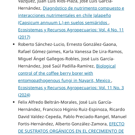
Vázquez, Juan Luis Ríos-Plaza, José Luis García-
Hernández,
Diagnóstico de nutrimento compuesto e
interacciones nutrimentales en chile Jalapeño
(Capsicum annuum L.) en suelos semiáridos
,
Ecosistemas y Recursos Agropecuarios: Vol. 4 No. 11
(2017)
Roberto Sánchez-Lucio, Ernesto González-Gaona,
Rafael Gómez-Jaimes, Karla Vanessa De Lira-Ramos,
Miguel Ángel Gallegos-Robles, José Luis García-
Hernández, José Saúl Padilla-Ramírez,
Biological
control of the coffee berry borer with
entomopathogenous fungi in Nayarit, Mexico
,
Ecosistemas y Recursos Agropecuarios: Vol. 11 No. 3
(2024)
Felix Alfredo Beltrán-Morales, José Luis García-
Hernández, Francisco Higinio Ruiz-Espinoza, Ricardo
David Valdez-Cepeda, Pablo Preciado-Rangel, Manuel
Fortis-Hernández, Alberto González-Zamora,
EFECTO
DE SUSTRATOS ORGÁNICOS EN EL CRECIMIENTO DE