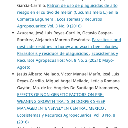
García-Carrillo,
Patrón de uso de plaguicidas de alto
riesgo en el cultivo de melón (Cucumis melo L.) en la
Comarca Lagunera
,
Ecosistemas y Recursos
Agropecuarios: Vol. 3 No. 9 (2016)
Azucena, José Luis Reyes-Carrillo, Octavio Gaspar-
Ramírez, Alejandro Moreno-Reséndez,
Parasitosis and
pesticide residues in honey and wax in bee colonies:
Parasitosis y residuos de plaguicidas
,
Ecosistemas y
Recursos Agropecuarios: Vol. 8 No. 2 (2021): Mayo-
Agosto
Jesús Alberto Mellado, Victor Manuel Marín, José Luis
Reyes-Carrillo, Miguel Angel Mellado, Leticia Romana
Gaytán, Ma. de los Angeles De Santiago-Miramontes,
EFFECTS OF NON-GENETIC FACTORS ON PRE-
WEANING GROWTH TRAITS IN DORPER SHEEP
MANAGED INTENSIVELY IN CENTRAL MEXICO
,
Ecosistemas y Recursos Agropecuarios: Vol. 3 No. 8
(2016)