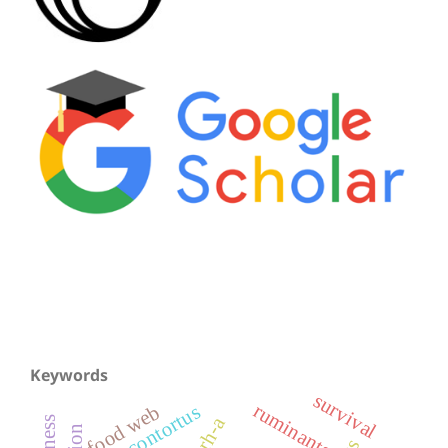
Keywords
survival
ruminants
h. contortus
food web
gnrh-a