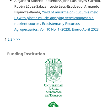
Alejandro Moreno- Reséndez, José Luis Reyes-Carrillo,
Rubén López-Salazar, Lucio Leos-Escobedo, Armando
Espinoza-Banda,
Yield of muskmelon (Cucumis melo
L.) with plastic mulch: applying vermicompost a a
nutrient source
,
Ecosistemas y Recursos
Agropecuarios: Vol. 10 No. 1 (2023): Enero-Abril 2023
1
2
3
>
>>
Funding Institution