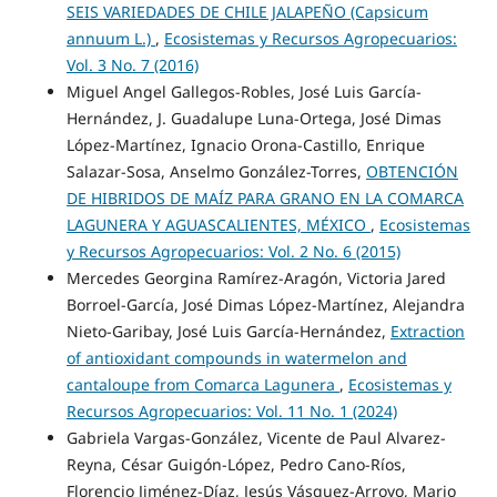
SEIS VARIEDADES DE CHILE JALAPEÑO (Capsicum
annuum L.)
,
Ecosistemas y Recursos Agropecuarios:
Vol. 3 No. 7 (2016)
Miguel Angel Gallegos-Robles, José Luis García-
Hernández, J. Guadalupe Luna-Ortega, José Dimas
López-Martínez, Ignacio Orona-Castillo, Enrique
Salazar-Sosa, Anselmo González-Torres,
OBTENCIÓN
DE HIBRIDOS DE MAÍZ PARA GRANO EN LA COMARCA
LAGUNERA Y AGUASCALIENTES, MÉXICO
,
Ecosistemas
y Recursos Agropecuarios: Vol. 2 No. 6 (2015)
Mercedes Georgina Ramírez-Aragón, Victoria Jared
Borroel-García, José Dimas López-Martínez, Alejandra
Nieto-Garibay, José Luis García-Hernández,
Extraction
of antioxidant compounds in watermelon and
cantaloupe from Comarca Lagunera
,
Ecosistemas y
Recursos Agropecuarios: Vol. 11 No. 1 (2024)
Gabriela Vargas-González, Vicente de Paul Alvarez-
Reyna, César Guigón-López, Pedro Cano-Ríos,
Florencio Jiménez-Díaz, Jesús Vásquez-Arroyo, Mario