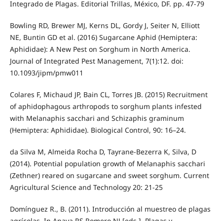
Integrado de Plagas. Editorial Trillas, México, DF. pp. 47-79
Bowling RD, Brewer MJ, Kerns DL, Gordy J, Seiter N, Elliott
NE, Buntin GD et al. (2016) Sugarcane Aphid (Hemiptera:
Aphididae): A New Pest on Sorghum in North America.
Journal of Integrated Pest Management, 7(1):12. doi:
10.1093/jipm/pmw011
Colares F, Michaud JP, Bain CL, Torres JB. (2015) Recruitment
of aphidophagous arthropods to sorghum plants infested
with Melanaphis sacchari and Schizaphis graminum
(Hemiptera: Aphididae). Biological Control, 90: 16–24.
da Silva M, Almeida Rocha D, Tayrane-Bezerra K, Silva, D
(2014). Potential population growth of Melanaphis sacchari
(Zethner) reared on sugarcane and sweet sorghum. Current
Agricultural Science and Technology 20: 21-25
Domínguez R., B. (2011). Introducción al muestreo de plagas
agrícolas. In Anaya RS Romero NJ [eds.], Plagas y