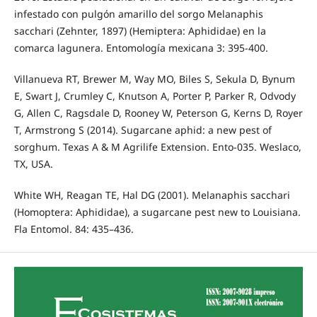
infestado con pulgón amarillo del sorgo Melanaphis
sacchari (Zehnter, 1897) (Hemiptera: Aphididae) en la
comarca lagunera. Entomología mexicana 3: 395-400.
Villanueva RT, Brewer M, Way MO, Biles S, Sekula D, Bynum
E, Swart J, Crumley C, Knutson A, Porter P, Parker R, Odvody
G, Allen C, Ragsdale D, Rooney W, Peterson G, Kerns D, Royer
T, Armstrong S (2014). Sugarcane aphid: a new pest of
sorghum. Texas A & M Agrilife Extension. Ento-035. Weslaco,
TX, USA.
White WH, Reagan TE, Hal DG (2001). Melanaphis sacchari
(Homoptera: Aphididae), a sugarcane pest new to Louisiana.
Fla Entomol. 84: 435–436.