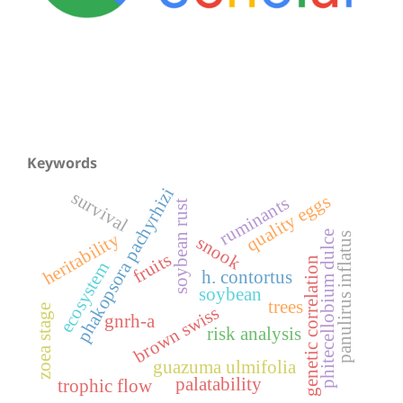
Keywords
phakopsora pachyrhizi
survival
quality eggs
ruminants
soybean rust
phitecellobium dulce
heritability
panulirus inflatus
snook
fruits
genetic correlation
ecosystem
h. contortus
soybean
trees
brown swiss
zoea stage
gnrh-a
risk analysis
guazuma ulmifolia
palatability
trophic flow