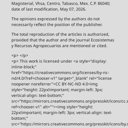
Magisterial, Vhsa, Centro, Tabasco, Mex. C.P. 86040;
date of last modification, May 07, 2026.
The opinions expressed by the authors do not
necessarily reflect the position of the publisher.
The total reproduction of the articles is authorized,
provided that the author and the journal Ecosistemas
y Recursos Agropecuarios are mentioned or cited.
<p> </p>
<p> This work is licensed under <a style="display:
inline-block;"
href="https://creativecommons.org/licenses/by-nc-
nd/4.0/?ref=chooser-v1" target="_blank" rel="license
noopener noreferrer">CC BY-NC-ND 4.0<img
style="height: 22px!important; margin-left: 3px;
vertical-align: text-bottom;"
src="https://mirrors.creativecommons.org/presskit/icons/cc.
ref=chooser-v1" alt=""><img style="height:
22px!important; margin-left: 3px; vertical-align: text-
bottom;"
src="https://mirrors.creativecommons.org/presskit/icons/by.