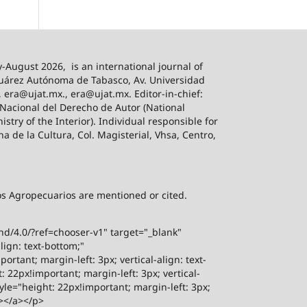
-August 2026,
is an international journal of
 Juárez Autónoma de Tabasco, Av. Universidad
, era@ujat.mx., era@ujat.mx. Editor-in-chief:
 Nacional del Derecho de Autor (National
stry of the Interior). Individual responsible for
na de la Cultura, Col. Magisterial, Vhsa, Centro,
sos Agropecuarios are mentioned or cited.
-nd/4.0/?ref=chooser-v1" target="_blank"
lign: text-bottom;"
rtant; margin-left: 3px; vertical-align: text-
 22px!important; margin-left: 3px; vertical-
yle="height: 22px!important; margin-left: 3px;
"></a></p>