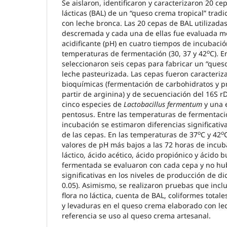
Se aislaron, identificaron y caracterizaron 20 ce
lácticas (BAL) de un “queso crema tropical” trad
con leche bronca. Las 20 cepas de BAL utilizadas
descremada y cada una de ellas fue evaluada m
acidificante (pH) en cuatro tiempos de incubación 
o
temperaturas de fermentación (30, 37 y 42
C). E
seleccionaron seis cepas para fabricar un “queso
leche pasteurizada. Las cepas fueron caracteri
bioquímicas (fermentación de carbohidratos y 
partir de arginina) y de secuenciación del 16S r
cinco especies de
Lactobacillus fermentum
y una e
pentosus. Entre las temperaturas de fermentaci
incubación se estimaron diferencias significativ
o
o
de las cepas. En las temperaturas de 37
C y 42
valores de pH más bajos a las 72 horas de incub
láctico, ácido acético, ácido propiónico y ácido b
fermentada se evaluaron con cada cepa y no hu
significativas en los niveles de producción de di
0.05). Asimismo, se realizaron pruebas que incl
flora no láctica, cuenta de BAL, coliformes totale
y levaduras en el queso crema elaborado con le
referencia se uso al queso crema artesanal.