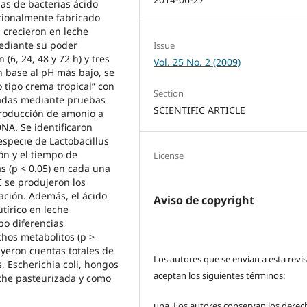
pas de bacterias ácido
icionalmente fabricado
 crecieron en leche
ediante su poder
Issue
(6, 24, 48 y 72 h) y tres
Vol. 25 No. 2 (2009)
n base al pH más bajo, se
 tipo crema tropical” con
Section
zadas mediante pruebas
SCIENTIFIC ARTICLE
producción de amonio a
DNA. Se identificaron
specie de Lactobacillus
ón y el tiempo de
License
as (p < 0.05) en cada una
C se produjeron los
ación. Además, el ácido
Aviso de copyright
utírico en leche
bo diferencias
chos metabolitos (p >
uyeron cuentas totales de
Los autores que se envían a esta revi
s, Escherichia coli, hongos
aceptan los siguientes términos:
che pasteurizada y como
una.
Los autores conservan los derec