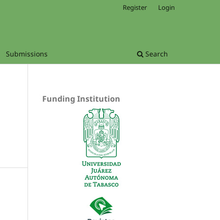
Register
Login
Submissions
Search
Funding Institution