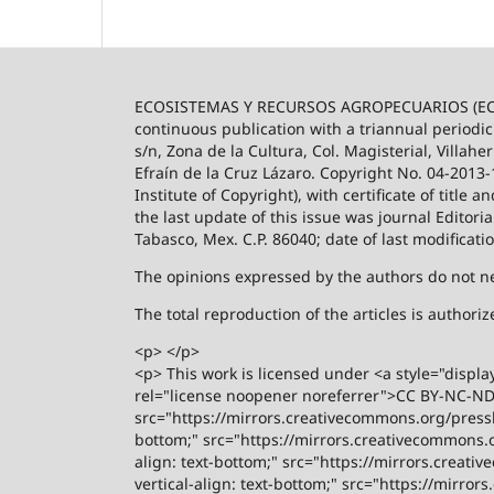
ECOSISTEMAS Y RECURSOS AGROPECUARIOS (ECO
continuous publication with a triannual periodic
s/n, Zona de la Cultura, Col. Magisterial, Villah
Efraín de la Cruz Lázaro. Copyright No. 04-2013
Institute of Copyright), with certificate of title
the last update of this issue was journal Editori
Tabasco, Mex. C.P. 86040; date of last modificati
The opinions expressed by the authors do not nece
The total reproduction of the articles is author
<p> </p>
<p> This work is licensed under <a style="displa
rel="license noopener noreferrer">CC BY-NC-ND 4
src="https://mirrors.creativecommons.org/presski
bottom;" src="https://mirrors.creativecommons.or
align: text-bottom;" src="https://mirrors.creati
vertical-align: text-bottom;" src="https://mirro