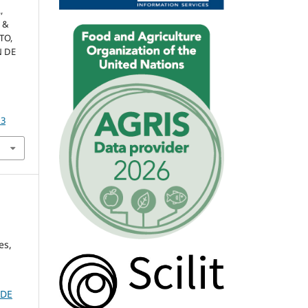
,
, &
TO,
N DE
13
es,
 DE