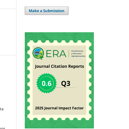
Make a Submission
sta
hos