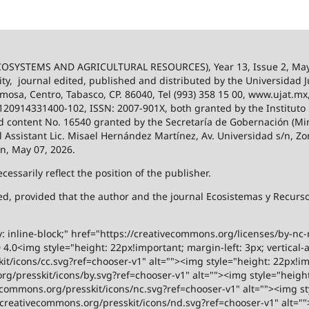
SYSTEMS AND AGRICULTURAL RESOURCES), Year 13, Issue 2, May
ity,
journal edited, published and distributed by the Universidad
ermosa, Centro, Tabasco, CP. 86040, Tel (993) 358 15 00, www.ujat.mx
-120914331400-102, ISSN: 2007-901X, both granted by the Instituto
 and content No. 16540 granted by the Secretaría de Gobernación (Mini
al Assistant Lic. Misael Hernández Martínez, Av. Universidad s/n, Zo
on, May 07, 2026.
ssarily reflect the position of the publisher.
ized, provided that the author and the journal Ecosistemas y Recur
y: inline-block;" href="https://creativecommons.org/licenses/by-nc
.0<img style="height: 22px!important; margin-left: 3px; vertical-a
t/icons/cc.svg?ref=chooser-v1" alt=""><img style="height: 22px!impo
g/presskit/icons/by.svg?ref=chooser-v1" alt=""><img style="height:
vecommons.org/presskit/icons/nc.svg?ref=chooser-v1" alt=""><img st
rs.creativecommons.org/presskit/icons/nd.svg?ref=chooser-v1" alt="