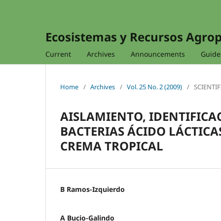
Ecosistemas y Recursos Agro
Current
Archives
Announcements
Guidel
Home
/
Archives
/
Vol. 25 No. 2 (2009)
/
SCIENTIF
AISLAMIENTO, IDENTIFICA
BACTERIAS ÁCIDO LÁCTICA
CREMA TROPICAL
B Ramos-Izquierdo
A Bucio-Galindo