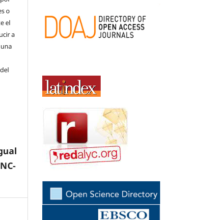
es o
e el
cir a
 una
 del
gual
-NC-