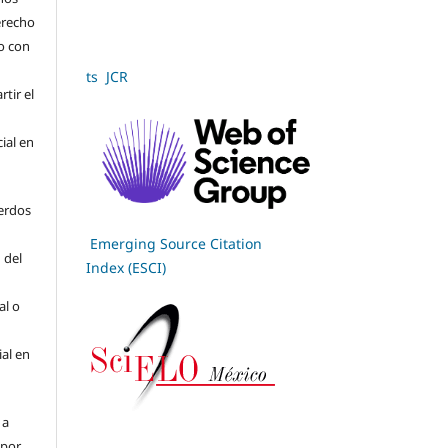
derecho
jo con
ts JCR
tir el
cial en
erdos
Emerging Source Citation
 del
Index (ESCI)
al o
ial en
 a
(por