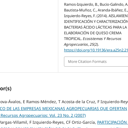
Ramos-Izquierdo, B., Bucio-Galindo, A.
Bautista-Muñoz, C., Aranda-Ibáñez, E.
Izquierdo-Reyes, F. (2014). AISLAMIEN
IDENTIFICACIÓN Y CARACTERIZACIÓ
BACTERIAS ÁCIDO LÁCTICAS PARA LA
ELABORACIÓN DE QUESO CREMA
TROPICAL.
Ecosistemas Y Recursos
Agropecuarios
,
25
(2).
https://doi.org/10.19136/era.a25n2.2
More Citation Formats
or(s)
rdova-Ávalos, E Ramos-Méndez, T Acosta-de la Cruz, F Izquierdo-Rey
CO DE LAS EMPRESAS MEXICANAS AGROPECUARIAS QUE OFERTAN
 Recursos Agropecuarios: Vol. 23 No. 2 (2007)
argas-Villamil, F Izquierdo-Reyes, CF Ortiz-García,
PARTICIPACIÓN