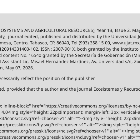
SYSTEMS AND AGRICULTURAL RESOURCES), Year 13, Issue 2, May
ity,
journal edited, published and distributed by the Universidad
ermosa, Centro, Tabasco, CP. 86040, Tel (993) 358 15 00, www.ujat.mx
-120914331400-102, ISSN: 2007-901X, both granted by the Instituto
 and content No. 16540 granted by the Secretaría de Gobernación (Mini
al Assistant Lic. Misael Hernández Martínez, Av. Universidad s/n, Zo
on, May 07, 2026.
ssarily reflect the position of the publisher.
ized, provided that the author and the journal Ecosistemas y Recur
y: inline-block;" href="https://creativecommons.org/licenses/by-nc
.0<img style="height: 22px!important; margin-left: 3px; vertical-a
t/icons/cc.svg?ref=chooser-v1" alt=""><img style="height: 22px!impo
g/presskit/icons/by.svg?ref=chooser-v1" alt=""><img style="height:
vecommons.org/presskit/icons/nc.svg?ref=chooser-v1" alt=""><img st
rs.creativecommons.org/presskit/icons/nd.svg?ref=chooser-v1" alt="