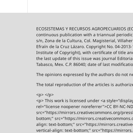
ECOSISTEMAS Y RECURSOS AGROPECUARIOS (ECO
continuous publication with a triannual periodic
s/n, Zona de la Cultura, Col. Magisterial, Villah
Efraín de la Cruz Lázaro. Copyright No. 04-2013
Institute of Copyright), with certificate of title
the last update of this issue was journal Editori
Tabasco, Mex. C.P. 86040; date of last modificati
The opinions expressed by the authors do not nece
The total reproduction of the articles is author
<p> </p>
<p> This work is licensed under <a style="displa
rel="license noopener noreferrer">CC BY-NC-ND 4
src="https://mirrors.creativecommons.org/presski
bottom;" src="https://mirrors.creativecommons.or
align: text-bottom;" src="https://mirrors.creati
vertical-align: text-bottom;" src="https://mirro