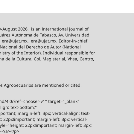
-August 2026,
is an international journal of
 Juárez Autónoma de Tabasco, Av. Universidad
, era@ujat.mx., era@ujat.mx. Editor-in-chief:
 Nacional del Derecho de Autor (National
stry of the Interior). Individual responsible for
na de la Cultura, Col. Magisterial, Vhsa, Centro,
sos Agropecuarios are mentioned or cited.
-nd/4.0/?ref=chooser-v1" target="_blank"
lign: text-bottom;"
rtant; margin-left: 3px; vertical-align: text-
 22px!important; margin-left: 3px; vertical-
yle="height: 22px!important; margin-left: 3px;
"></a></p>