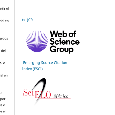
tir el
ts JCR
cial en
erdos
 del
Emerging Source Citation
al o
Index (ESCI)
ial en
 a
(por
es o
e el