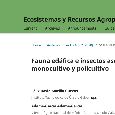
Ecosistemas y Recursos Agro
Current
Archives
Announcements
Guidel
Home
/
Archives
/
Vol. 7 No. 2 (2020)
/
SCIENTIFI
Fauna edáfica e insectos as
monocultivo y policultivo
Félix David Murillo Cuevas
Instituto Tecnológico de Úrsulo Galván
Adame-García Adame-García
,
Tecnológico Nacional de México-Campus Úrsulo Gal