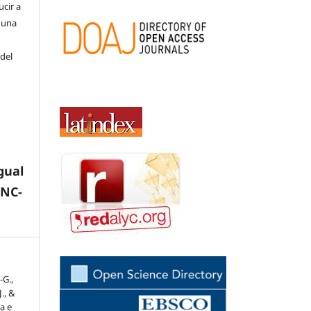
cir a
 una
 del
gual
-NC-
-G.,
., &
a e