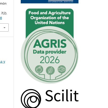
limón
,
7
(2).
08
a y