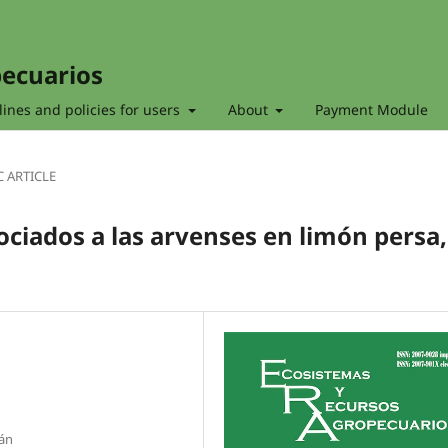
pecuarios
ines and policies for users
About
Payment Module
C ARTICLE
ociados a las arvenses en limón persa,
ván