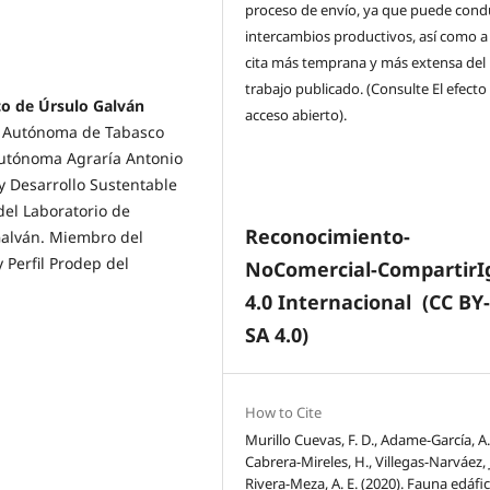
proceso de envío, ya que puede condu
intercambios productivos, así como a
cita más temprana y más extensa del
trabajo publicado. (Consulte El efecto
ico de Úrsulo Galván
acceso abierto).
ez Autónoma de Tabasco
 Autónoma Agraría Antonio
y Desarrollo Sustentable
del Laboratorio de
Reconocimiento-
Galván. Miembro del
 Perfil Prodep del
NoComercial-CompartirI
4.0 Internacional
(CC BY
SA 4.0)
How to Cite
Murillo Cuevas, F. D., Adame-García, A.
Cabrera-Mireles, H., Villegas-Narváez, J
Rivera-Meza, A. E. (2020). Fauna edáfic