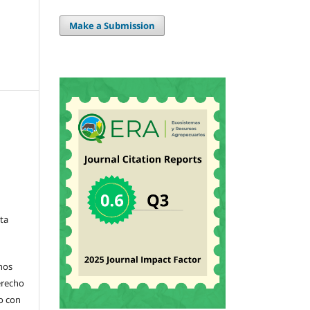
Make a Submission
sta
hos
derecho
jo con