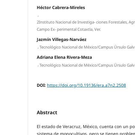
Héctor Cabrera-Mireles
,
2Instituto Nacional de Investiga- ciones Forestales, Ag
Campo Ex- perimental Cotaxtla, Ver.
Jazmín Villegas-Narváez
,
Tecnológico Nacional de México/Campus Úrsulo Galvá
Adriana Elena Rivera-Meza
,
Tecnológico Nacional de México/Campus Úrsulo Galvá
DOI:
https://doi.org/10.19136/era.a7n2.2508
Abstract
El estado de Veracruz, México, cuenta con un po
sistema de monocultivos, pero se tienen proble