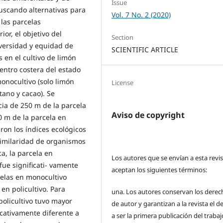
Issue
 buscando alternativas para
Vol. 7 No. 2 (2020)
 las parcelas
ior, el objetivo del
Section
iversidad y equidad de
SCIENTIFIC ARTICLE
 en el cultivo de limón
centro costera del estado
onocultivo (solo limón
License
́tano y cacao). Se
cia de 250 m de la parcela
Aviso de copyright
0 m de la parcela en
ron los índices ecológicos
similaridad de organismos
ca, la parcela en
Los autores que se envían a esta revi
fue significati- vamente
aceptan los siguientes términos:
celas en monocultivo
 en policultivo. Para
una.
Los autores conservan los derec
policultivo tuvo mayor
de autor y garantizan a la revista el 
icativamente diferente a
a ser la primera publicación del traba