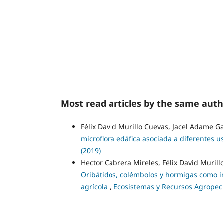
Most read articles by the same auth
Félix David Murillo Cuevas, Jacel Adame G
microflora edáfica asociada a diferentes 
(2019)
Hector Cabrera Mireles, Félix David Murill
Oribátidos, colémbolos y hormigas como i
agrícola
,
Ecosistemas y Recursos Agropecua