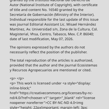
Autor (National Institute of Copyright), with certificate
of title and content No. 16540 granted by the
Secretaría de Gobernación (Ministry of the Interior).
Individual responsible for the last update of this issue
was journal Editorial Assistant Lic. Misael Hernández
Martínez, Av. Universidad s/n, Zona de la Cultura, Col.
Magisterial, Vhsa, Centro, Tabasco, Mex. C.P. 86040;
date of last modification, May 07, 2026.
The opinions expressed by the authors do not
necessarily reflect the position of the publisher.
The total reproduction of the articles is authorized,
provided that the author and the journal Ecosistemas
y Recursos Agropecuarios are mentioned or cited.
<p> </p>
<p> This work is licensed under <a style="display:
inline-block;"
href="https://creativecommons.org/licenses/by-nc-
nd/4.0/?ref=chooser-v1" target="_blank" rel="license
noopener noreferrer">CC BY-NC-ND 4.0<img
style="height: 22px!important; margin-left: 3px;