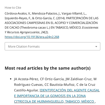
How to Cite
Córdova-Avalos, V., Mendoza-Palacios, J., Vargas-Villamil, L.,
Izquierdo-Reyes, F., & Ortiz-García, C. (2014). PARTICIPACIÓN DE LAS
ASOCIACIONES CAMPESINAS EN EL ACOPIO Y COMERCIALIZACIÓN
DE CACAO (Theobroma cacao L.) EN TABASCO, MÉXICO.
Ecosistemas
Y Recursos Agropecuarios
,
24
(2).
https://doi.org/10.19136/era.a24n2.268
More Citation Formats
Most read articles by the same author(s)
JA Acosta-Pérez, CF Ortiz-García, JM Zaldívar-Cruz, M
Rodríguez-Cuevas, CC Bautista-Muñoz, C de la Cruz
Castillo-Aguilar,
IDENTIFICACIÓN DEL AGENTE CAUSAL
E IMPORTANCIA DE LA GOMOSIS EN LA ZONA
CITRICOLA DE HUIMANGUIILLO, TABASCO, MÉXICO
,