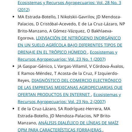
Ecosistemas y Recursos Agropecuarios: Vol. 28 No. 3
(2012)
MA Estrada-Botello, I Nikolskii-Gavrilov, JD Mendoza-
Palacios, D Cristóbal-Acevedo, E de La Cruz-Lázaro, NP
Brito-Manzano, A Gómez-Vázquez, O Bakhlaeva-
Egorova,
LIXIVIACIÓN DE NITRÓGENO INORGÁNICO
EN UN SUELO AGRÍCOLA BAJO DIFERENTES TIPOS DE
DRENAJE EN EL TRÓPICO HÚMEDO
,
Ecosistemas y
Recursos Agropecuarios: Vol. 23 No. 1 (2007)
JA Gaspar-Génico, L Vargas-Villamil, V Córdova-Ávalos,
E Ramos-Méndez, T Acosta-de la Cruz, F Izquierdo-
Reyes,
DIAGNÓSTICO DEL COMERCIO ELECTRÓNICO
DE LAS EMPRESAS MEXICANAS AGROPECUARIAS QUE
OFERTAN PRODUCTOS EN INTERNET
,
Ecosistemas y
Recursos Agropecuarios: Vol. 23 No. 2 (2007)
E de la Cruz-Lázaro, SA Rodríguez-Herrera, MA
Estrada-Botello, JD Mendoza-Palacios, NP Brito-
Manzano,
ANÁLISIS DIALÉLICO DE LÍNEAS DE MAÍZ
QPM PARA CARACTERÍSTICAS FORRAJERAS
,