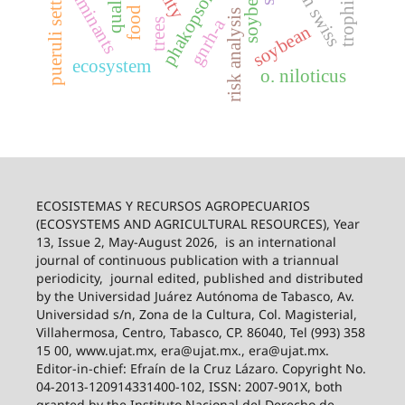
pueruli settlement
brown swiss
food web
ruminants
risk analysis
gnrh-a
trees
soybean
ecosystem
o. niloticus
ECOSISTEMAS Y RECURSOS AGROPECUARIOS
(ECOSYSTEMS AND AGRICULTURAL RESOURCES), Year
13, Issue 2, May-August 2026,
is an international
journal of continuous publication with a triannual
periodicity,
journal edited, published and distributed
by the Universidad Juárez Autónoma de Tabasco, Av.
Universidad s/n, Zona de la Cultura, Col. Magisterial,
Villahermosa, Centro, Tabasco, CP. 86040, Tel (993) 358
15 00, www.ujat.mx, era@ujat.mx., era@ujat.mx.
Editor-in-chief: Efraín de la Cruz Lázaro. Copyright No.
04-2013-120914331400-102, ISSN: 2007-901X, both
granted by the Instituto Nacional del Derecho de