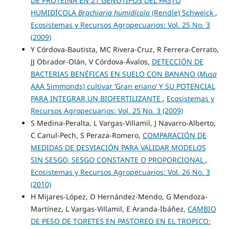
DE PROTEÍNA EN 21 GENOTIPOS DEL PASTO
HUMIDÍCOLA
Brachiaria humidícola
(Rendle) Schweick
,
Ecosistemas y Recursos Agropecuarios: Vol. 25 No. 3
(2009)
Y Córdova-Bautista, MC Rivera-Cruz, R Ferrera-Cerrato,
JJ Obrador-Olán, V Córdova-Ávalos,
DETECCIÓN DE
BACTERIAS BENÉFICAS EN SUELO CON BANANO (
Musa
AAA Simmonds) cultivar ‘Gran enano’ Y SU POTENCIAL
PARA INTEGRAR UN BIOFERTILIZANTE
,
Ecosistemas y
Recursos Agropecuarios: Vol. 25 No. 3 (2009)
S Medina-Peralta, L Vargas-Villamil, J Navarro-Alberto,
C Canul-Pech, S Peraza-Romero,
COMPARACIÓN DE
MEDIDAS DE DESVIACIÓN PARA VALIDAR MODELOS
SIN SESGO, SESGO CONSTANTE O PROPORCIONAL
,
Ecosistemas y Recursos Agropecuarios: Vol. 26 No. 3
(2010)
H Mijares-López, O Hernández-Mendo, G Mendoza-
Martínez, L Vargas-Villamil, E Aranda-Ibáñez,
CAMBIO
DE PESO DE TORETES EN PASTOREO EN EL TROPICO: